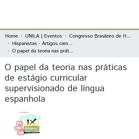
(current)
Log In
Communities & Collections
Home
UNILA | Eventos
Congresso Brasileiro de Hispanistas
Hispanistas - Artigos científicos
All of DSpace
O papel da teoria nas práticas de estágio curricular supervisionado de língua espanhola
Statistics
O papel da teoria nas práticas
de estágio curricular
supervisionado de língua
espanhola