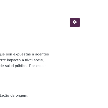
 que son expuestas a agentes
te impacto a nivel social,
de salud pública. Por esta razón
efectivos, una opción promisoria
 moléculas de las plantas, que
 tengan un efecto sobre las
contrada en América Central y
o contenido de compuestos, que
tação da origem.
xidante, qué inducen la apoptosis
qué tiene una muestra de aceite