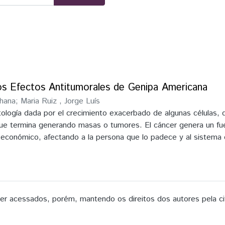
os Efectos Antitumorales de Genipa Americana
ohana
;
Maria Ruiz , Jorge Luís
tología dada por el crecimiento exacerbado de algunas células,
que termina generando masas o tumores. El cáncer genera un fuer
 y económico, afectando a la persona que lo padece y al sistema 
ternativas de tratamiento que disminuya los costos y sean más 
nciales de plantas medicinales, debido a que reúnen las diversas
r actividad biológica, ya que son liposolubles, permitiendo que
icana o conocida comúnmente como “Jenipapo” es una planta en
el aceite esencial que se consigue de esta planta presenta alt
 acessados, porém, mantendo os direitos dos autores pela ci
r actividad farmacológica, anti angiogénica, antitumoral y antio
las tumorales. Por ello este trabajo busca comprobar el efecto 