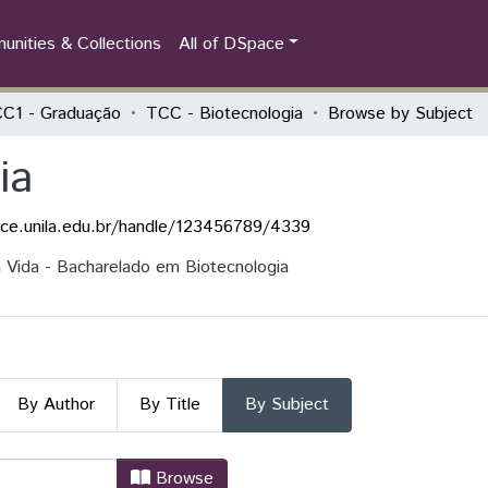
nities & Collections
All of DSpace
C1 - Graduação
TCC - Biotecnologia
Browse by Subject
ia
ace.unila.edu.br/handle/123456789/4339
a Vida - Bacharelado em Biotecnologia
By Author
By Title
By Subject
ia by Subject "Aceite esencial, G. 
Browse