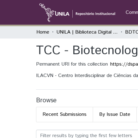
Commu
Home
UNILA | Biblioteca Digital de Trabalhos de Conclusão de Curso
BDTC
TCC - Biotecnolog
Permanent URI for this collection
https://dsp
ILACVN - Centro Interdisciplinar de Ciências d
Browse
Recent Submissions
By Issue Date
Browsing TCC - Biotecnolog