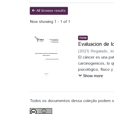
All browse results
Now showing
1 - 1 of 1
Item
Evaluacion de l
(
2021
)
Regalado, J
El cáncer es una pa
carcinogenicos, lo 
psicológico, físico
se buscan nuevas al
Show more
son los aceites ese
han demostrado tene
células. La G. amer
América del Sur, y 
Todos os documentos dessa coleção podem ser
han comprobado tene
o la muerte de célu