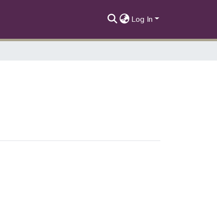
Log In
americana, Tumor, Linajes celulares