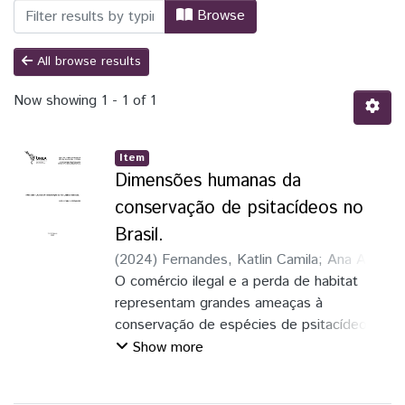
Browsing BND - Dissertação by Subject 
Browse
All browse results
Now showing
1 - 1 of 1
Item
Dimensões humanas da
conservação de psitacídeos no
Brasil.
(
2024
)
Fernandes, Katlin Camila
;
Ana Alice
Aguiar Eleutério (orientadora)
O comércio ilegal e a perda de habitat
representam grandes ameaças à
conservação de espécies de psitacídeos.
No entanto, poucos estudos exploram
Show more
diretamente como as dimensões humanas
(DH) afetam a conservação de psitacídeos.