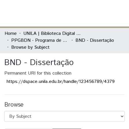
(current)
Log In
Communities & Collections
Home
UNILA | Biblioteca Digital de Dissertações e Teses
PPGBDN - Programa de Pós-Graduação em Biodiversidade Neotropical
BND - Dissertação
All of DSpace
Browse by Subject
BND - Dissertação
Permanent URI for this collection
https://dspace.unila.edu.br/handle/123456789/4379
Browse