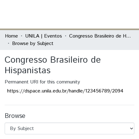
(current)
Log In
Communities & Collections
Home
UNILA | Eventos
Congresso Brasileiro de Hispanistas
Browse by Subject
All of DSpace
Congresso Brasileiro de
Hispanistas
Permanent URI for this community
https://dspace.unila.edu.br/handle/123456789/2094
Browse