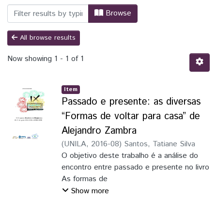
Browsing Congresso Brasileiro de Hispan
Browse
All browse results
Now showing
1 - 1 of 1
Item
Passado e presente: as diversas
“Formas de voltar para casa” de
Alejandro Zambra
(
UNILA
,
2016-08
)
Santos, Tatiane Silva
O objetivo deste trabalho é a análise do
encontro entre passado e presente no livro
As formas de
voltar para casa (2011) de Alejandro
Show more
Zambra. A partir da colagem realizada com
os fragmentos da