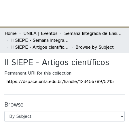
(current)
Log In
Communities & Collections
Home
UNILA | Eventos
Semana Integrada de Ensino, Pesquisa e Extensão (SIEPE)
II SIEPE - Semana Integrada de Ensino, Pesquisa e Extensão
All of DSpace
II SIEPE - Artigos científicos
Browse by Subject
II SIEPE - Artigos científicos
Permanent URI for this collection
https://dspace.unila.edu.br/handle/123456789/5215
Browse