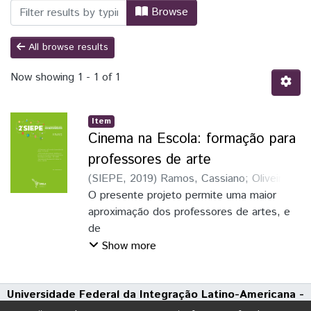
Browsing II SIEPE - Artigos científicos 
Browse
All browse results
Now showing
1 - 1 of 1
Item
Cinema na Escola: formação para
professores de arte
(
SIEPE
,
2019
)
Ramos, Cassiano
;
Oliveira,
Higor Antunes
O presente projeto permite uma maior
;
Pereira, Kira Santos
aproximação dos professores de artes, e
de
outras disciplinas, da rede pública
Show more
paranaense às linguagens audiovisuais,
trazendo
Universidade Federal da Integração Latino-Americana -
ainda mais capacidades aos professores