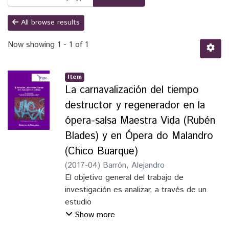
All browse results
Now showing
1 - 1 of 1
Item
La carnavalización del tiempo
destructor y regenerador en la
ópera-salsa Maestra Vida (Rubén
Blades) y en Ópera do Malandro
(Chico Buarque)
(
2017-04
)
Barrón, Alejandro
El objetivo general del trabajo de
investigación es analizar, a través de un
estudio
comparativo, la carnavalización en las obras
Show more
lírico-musicales Maestra vida (1980), del