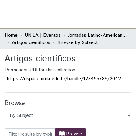
(current)
Log In
Communities & Collections
Home
UNILA | Eventos
Jornadas Latino-Americanos de Linguagens e Cultura
Artigos científicos
Browse by Subject
All of DSpace
Artigos científicos
Permanent URI for this collection
https://dspace.unila.edu.br/handle/123456789/2042
Browse
Browsing Artigos científicos by Subject 
Browse