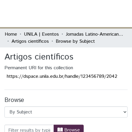
(current)
Log In
Communities & Collections
Home
UNILA | Eventos
Jornadas Latino-Americanos de Linguagens e Cultura
Artigos científicos
Browse by Subject
All of DSpace
Artigos científicos
Permanent URI for this collection
https://dspace.unila.edu.br/handle/123456789/2042
Browse
Browsing Artigos científicos by Subject 
Browse