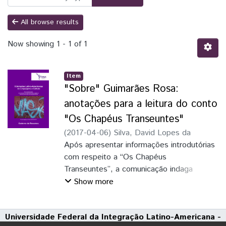
All browse results
Now showing
1 - 1 of 1
Item
"Sobre" Guimarães Rosa:
anotações para a leitura do conto
"Os Chapéus Transeuntes"
(
2017-04-06
)
Silva, David Lopes da
Após apresentar informações introdutórias
com respeito a “Os Chapéus
Transeuntes”, a comunicação indaga
possíveis motivos para o conto ser tão
Show more
pouco estudado
até hoje, concluindo que, ao atravessar
Universidade Federal da Integração Latino-Americana -
vida e obra de Guimarães Rosa, essa