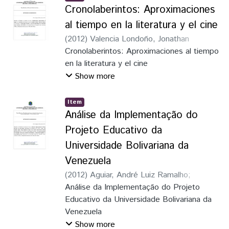
um teor de metano de 55,3%. Estes
Cronolaberintos: Aproximaciones
resultados monstram que Biodigestor de
al tiempo en la literatura y el cine
Fluxo Ascendente apresentou rendimento
superior na produção de biogás, mas com
(
2012
)
Valencia Londoño, Jonathan
capacidade de remoção de sólidos inferior
Asdrúbal
Cronolaberintos: Aproximaciones al tiempo
;
López Petzoldt, Bruno
à encontrada em outros modelos de
en la literatura y el cine
biodigestores. Entretanto, o biodigestor
Show more
também mostrou sinais de estar sendo
operado com excesso de lodo na câmara
Item
de biodigestão e tempo de rentenção
Análise da Implementação do
hidráulico reduzido.
Projeto Educativo da
Universidade Bolivariana da
Venezuela
(
2012
)
Aguiar, André Luiz Ramalho
;
Corrales Caro, Diego Alejandro
Análise da Implementação do Projeto
;
Narita,
Sandra Akemi
Educativo da Universidade Bolivariana da
;
Kazmierski, Sylvania Iluska
;
Fressoli, Juan Mariano
Venezuela
Show more