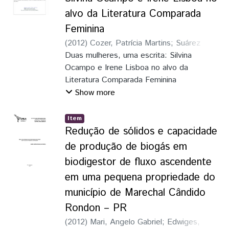
violencia se instaura como aspecto
ciudad de origen, las cuales aun se
alvo da Literatura Comparada
mediante el cual estos individuos
encuentran engranadas a ejercicios
manifiestan su
Feminina
coloniales históricos reproducidos tanto por
condición más franca, mientras deambulan
instituciones locales como por actos
(
2012
)
Cozer, Patrícia Martins
;
Suárez
por las dimensiones de esta tradición
individuales, todo esto en una región
Cruz, Clara Angélica Agustina
Duas mulheres, uma escrita: Silvina
literaria que se encuentra muy ligada al
donde aún viven formas de ser que no se
Ocampo e Irene Lisboa no alvo da
dolor y la muerte
desvinculan de nuestras ancestralidades
Literatura Comparada Feminina
andinas.
Show more
Item
Redução de sólidos e capacidade
de produção de biogás em
biodigestor de fluxo ascendente
em uma pequena propriedade do
município de Marechal Cândido
Rondon – PR
(
2012
)
Mari, Angelo Gabriel
;
Edwiges,