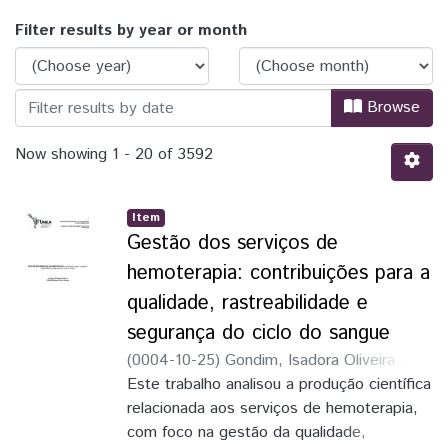
Browsing UNILA | Biblioteca Digital de 
Filter results by year or month
Browse
Now showing
1 - 20 of 3592
Item
Gestão dos serviços de
hemoterapia: contribuições para a
qualidade, rastreabilidade e
segurança do ciclo do sangue
(
0004-10-25
)
Gondim, Isadora Oliveira
;
Acosta, Silvia Barbosa Pecin
Este trabalho analisou a produção científica
relacionada aos serviços de hemoterapia,
com foco na gestão da qualidade,