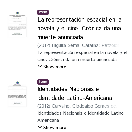
Item
La representación espacial en la
novela y el cine: Crónica da una
muerte anunciada
(
2012
)
Higuita Serna, Catalina
;
Petzoldt,
Bruno López
La representación espacial en la novela y el
cine: Crónica da una muerte anunciada
Show more
Item
Identidades Nacionais e
identidade Latino-Americana
(
2012
)
Carvalho, Clodoaldo Gomes de
;
Suárez Cruz, Clara Agustina
Identidades Nacionais e identidade Latino-
Americana
Show more