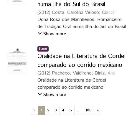
numa Ilha do Sul do Brasil
Empreendimentos de Economia Solidária
(
2012
)
Costa, Carolina Veloso
;
Ciacchi,
(ESs). Surgem de autodeterminação e de
Andrea
Dona Rosa dos Marinheiros: Romanceiro
uma luta pela sobrevivência dos excluídos
de Tradição Oral numa Ilha do Sul do Brasil
do sistema capitalista, que tentam se
Show more
organizar para realizar atividades produtivas
e/ou de consumo.
Item
Oralidade na Literatura de Cordel
comparado ao corrido mexicano
(
2012
)
Pacheco, Valdirene
;
Diniz, Alai
Garcia
Oralidade na Literatura de Cordel
comparado ao corrido mexicano
Show more
(current)
«
1
2
3
4
5
...
180
»