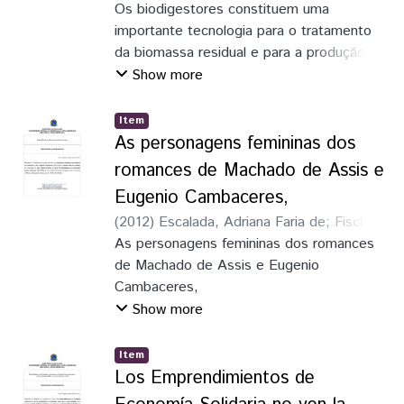
Thiago
Os biodigestores constituem uma
importante tecnologia para o tratamento
da biomassa residual e para a produção de
energia renovável no meio rural. Diferentes
Show more
modelos de biodigestores têm sido criados
e empregados nas áreas rurais do Brasil
Item
para o tratamento de diferentes
As personagens femininas dos
substrados. Este estudo avalia a
romances de Machado de Assis e
capacidade de remoção de sólidos e de
Eugenio Cambaceres,
produçao de biogás do Biodigestor de
(
2012
)
Escalada, Adriana Faria de
;
Fischer,
Fluxo Ascendente, criado e utilizado na
Luís Augusto
As personagens femininas dos romances
região oeste do Paraná para tratamento de
de Machado de Assis e Eugenio
dejetos da bovinocultura leiteira. Para
Cambaceres,
tanto, realizou-se coletas do alfuente e do
Show more
efluente de um biodigestor deste modelo,
operando em condições de campo, no
tratamento de dejetos de bovinos. As
Item
Los Emprendimientos de
coletas se realizaram durante oito
semanas. Também se monitorou a