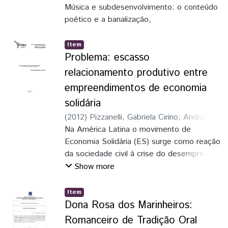
Música e subdesenvolvimento: o conteúdo
poético e a banalização,
Item
Problema: escasso
relacionamento produtivo entre
empreendimentos de economia
solidária
(
2012
)
Pizzanelli, Gabriela Cirino
;
Andrade,
Hayton Francis X. de
Na América Latina o movimento de
;
Pires, João Henrique
Souza
Economia Solidária (ES) surge como reação
;
Barbosa, Juscilene da Conceição
;
Oliveira, Reginaldo Rios de
da sociedade civil à crise do desemprego
em massa que se inicia na década de
Show more
1980, agravado pelo neoliberalismo e pela
globalização. Os grupos identificados como
Item
de ES são formadas por trabalhadores/as,
Dona Rosa dos Marinheiros:
criados como grupos coletivos e
Romanceiro de Tradição Oral
autogestionários, chamados de