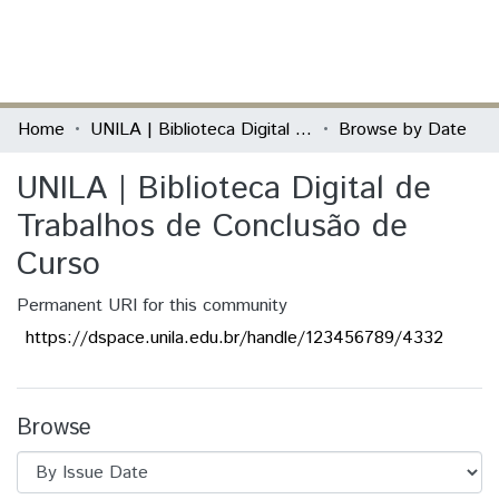
(current)
Log In
Communities & Collections
Home
UNILA | Biblioteca Digital de Trabalhos de Conclusão de Curso
Browse by Date
All of DSpace
UNILA | Biblioteca Digital de
Trabalhos de Conclusão de
Curso
Permanent URI for this community
https://dspace.unila.edu.br/handle/123456789/4332
Browse