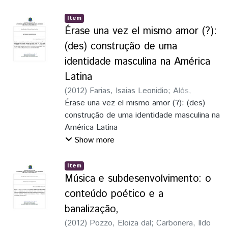
Item
Érase una vez el mismo amor (?):
(des) construção de uma
identidade masculina na América
Latina
(
2012
)
Farias, Isaias Leonidio
;
Alós,
Anselmo Peres
Érase una vez el mismo amor (?): (des)
construção de uma identidade masculina na
América Latina
Show more
Item
Música e subdesenvolvimento: o
conteúdo poético e a
banalização,
(
2012
)
Pozzo, Eloiza dal
;
Carbonera, Ildo