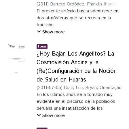
(
2011
)
Barreto Ordóñez, Franklin Jhonatan
;
instituições brasileiras e a
Lucena, Karina de Castilhos
El presente artículo busca adentrarse en
interdisciplinaridade das pesquisas.
dos atmósferas que se recrean en la
Conclui-se que, embora haja avanços,
tradición
persistem lacunas referentes à
literaria latinoamericana, es decir,
Show more
padronização de indicadores, abrangência
aproximarse al sertón y a la selva,
geográfica e continuidade das pesquisas,
mediante el
sendo recomendados estudos
Item
estudio de La vorágine del escritor
multicêntricos e longitudinais que ampliem
¿Hoy Bajan Los Angelitos? La
colombiano José Eustasio Rivera, y de
a segurança transfusional e fortaleçam as
Cosmovisión Andina y la
Vidas secas
boas práticas no ciclo do sangue.
(Re)Configuración de la Noción
del novelista brasilero Graciliano Ramos.
de Salud en Huarás
Obras atravesadas por una estructura
narrativa que sobrevuela diversos
(
2011-07-05
)
Diaz, Luis Bryan
;
Orientação
escenarios y que encuentra, precisamente,
En los últimos años se a tornado muy
en la
evidente en el discurso de la población
creación de atmósferas espaciales, el
peruana una insatisfacción de los
concepto literario que las vincula. Las
resultados derivados de sus tratamientos
Show more
características que esta pareja de
en centros de atención biomédica; este
escritores le confieren a los contextos,