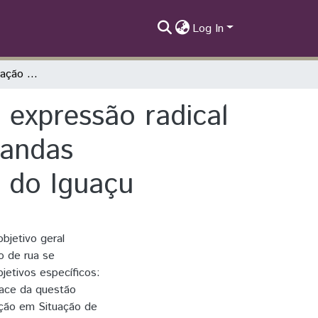
Log In
A população em situação de rua como uma expressão radical da questão social: um estudo sobre as demandas profissionais dos assistentes sociais em Foz do Iguaçu
expressão radical
mandas
z do Iguaçu
bjetivo geral
o de rua se
jetivos específicos:
face da questão
ação em Situação de