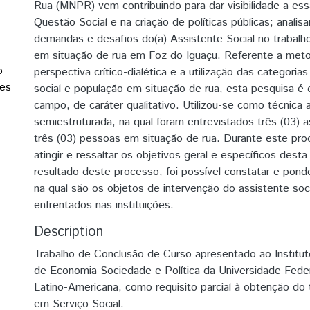
Rua (MNPR) vem contribuindo para dar visibilidade a es
Questão Social e na criação de políticas públicas; analisar
demandas e desafios do(a) Assistente Social no trabalh
em situação de rua em Foz do Iguaçu. Referente a metod
o
perspectiva crítico-dialética e a utilização das categoria
tes
social e população em situação de rua, esta pesquisa é 
campo, de caráter qualitativo. Utilizou-se como técnica a
semiestruturada, na qual foram entrevistados três (03) a
três (03) pessoas em situação de rua. Durante este proc
atingir e ressaltar os objetivos geral e específicos dest
resultado deste processo, foi possível constatar e pon
na qual são os objetos de intervenção do assistente soc
enfrentados nas instituições.
Description
Trabalho de Conclusão de Curso apresentado ao Institu
de Economia Sociedade e Política da Universidade Feder
Latino-Americana, como requisito parcial à obtenção do t
em Serviço Social.