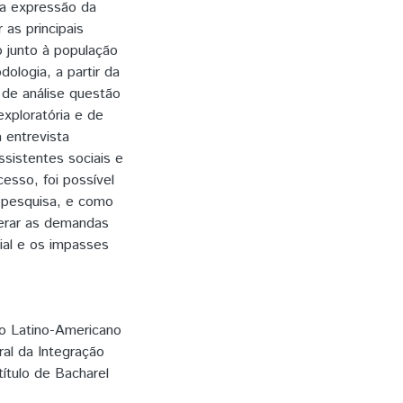
sa expressão da
 as principais
o junto à população
ologia, a partir da
s de análise questão
exploratória e de
 entrevista
ssistentes sociais e
esso, foi possível
a pesquisa, e como
derar as demandas
ial e os impasses
to Latino-Americano
al da Integração
ítulo de Bacharel