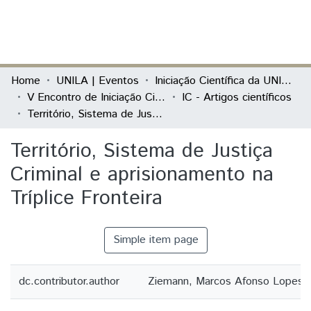
(current)
Log In
Communities & Collections
Home
UNILA | Eventos
Iniciação Científica da UNILA (IC)
V Encontro de Iniciação Científica e I Encontro Anual de Iniciação ao Desenvolvimento Tecnológico e Inovação
IC - Artigos científicos
All of DSpace
Território, Sistema de Justiça Criminal e aprisionamento na Tríplice Fronteira
Statistics
Território, Sistema de Justiça
Criminal e aprisionamento na
Tríplice Fronteira
Simple item page
dc.contributor.author
Ziemann, Marcos Afonso Lopes