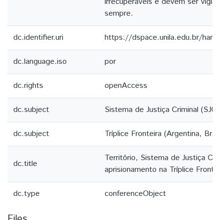
irrecuperáveis e devem ser vigia
sempre.
dc.identifier.uri
https://dspace.unila.edu.br/ha
dc.language.iso
por
dc.rights
openAccess
dc.subject
Sistema de Justiça Criminal (SJC)
dc.subject
Tríplice Fronteira (Argentina, Bras
Território, Sistema de Justiça Cri
dc.title
aprisionamento na Tríplice Frontei
dc.type
conferenceObject
Files