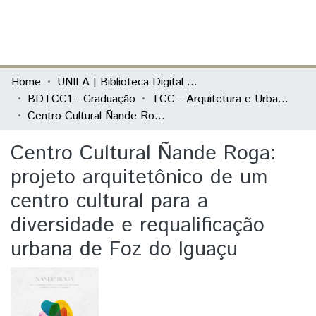
(current)
Log In
Communities & Collections
Home
UNILA | Biblioteca Digital de Trabalhos de Conclusão de Curso
BDTCC1 - Graduação
TCC - Arquitetura e Urbanismo
All of DSpace
Centro Cultural Ñande Roga: projeto arquitetônico de um centro cultural para a diversidade e requalificação urbana de Foz do Iguaçu
Statistics
Centro Cultural Ñande Roga:
projeto arquitetônico de um
centro cultural para a
diversidade e requalificação
urbana de Foz do Iguaçu