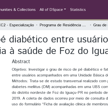
nities & Collections
All of DSpace
Statistics
2 - Especialização
Programa de Residência Multiprofissional em Saúde da Família
pé diabético entre usuár
ia à saúde de Foz do Igu
Abstract
Objetivo: Investigar o grau de risco de pé diabético e f
entre usuários acompanhados em uma Unidade Básica d
Métodos: Trata-se de estudo transversal realizado co
diabetes mellitus (DM) acompanhadas em uma UBS com 
do distrito nordeste de Foz do Iguaçu-PR no período de 
2019. A coleta de dados ocorreu por meio de consulta
uso do formulário “Ficha de avaliação clínica de membros 