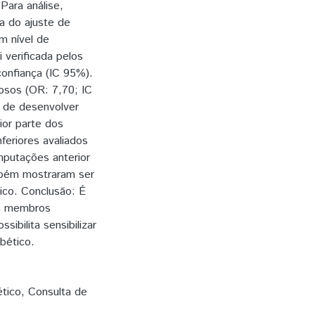
Para análise,
da do ajuste de
m nível de
 verificada pelos
confiança (IC 95%).
osos (OR: 7,70; IC
 de desenvolver
or parte dos
feriores avaliados
mputações anterior
mbém mostraram ser
ico. Conclusão: É
os membros
sibilita sensibilizar
bético.
ético
,
Consulta de