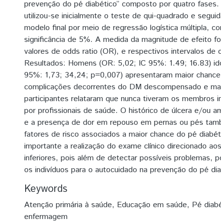
prevenção do pé diabético” composto por quatro fases. 
utilizou-se inicialmente o teste de qui-quadrado e segui
modelo final por meio de regressão logística múltipla, co
significância de 5%. A medida da magnitude de efeito foi
valores de odds ratio (OR), e respectivos intervalos de 
Resultados: Homens (OR: 5,02; IC 95%: 1.49; 16.83) id
95%: 1,73; 34,24; p=0,007) apresentaram maior chance
complicações decorrentes do DM descompensado e mai
participantes relataram que nunca tiveram os membros in
por profissionais de saúde. O histórico de úlcera e/ou a
e a presença de dor em repouso em pernas ou pés ta
fatores de risco associados a maior chance do pé diabét
importante a realização do exame clínico direcionado a
inferiores, pois além de detectar possíveis problemas, pos
os indivíduos para o autocuidado na prevenção do pé dia
Keywords
Atenção primária à saúde
,
Educação em saúde
,
Pé diab
enfermagem