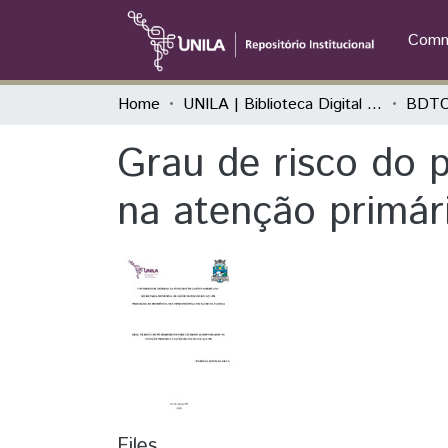
Commu
Home
UNILA | Biblioteca Digital de Trabalhos de Conclusão de Curso
BDTCC
Grau de risco do 
na atenção primár
Files