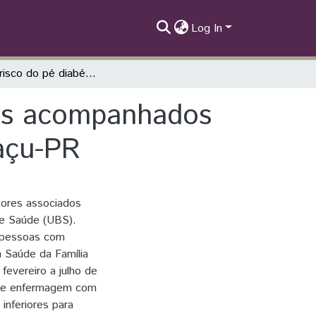
Log In
Grau de risco do pé diabético entre usuários acompanhados na atenção primária à saúde de Foz do Iguaçu-PR
ios acompanhados
açu-PR
atores associados
e Saúde (UBS).
m pessoas com
Saúde da Família
fevereiro a julho de
 de enfermagem com
inferiores para