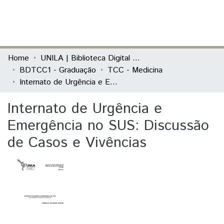
(current)
Log In
Communities & Collections
Home
UNILA | Biblioteca Digital de Trabalhos de Conclusão de Curso
BDTCC1 - Graduação
TCC - Medicina
All of DSpace
Internato de Urgência e Emergência no SUS: Discussão de Casos e Vivências
Statistics
Internato de Urgência e
Emergência no SUS: Discussão
de Casos e Vivências