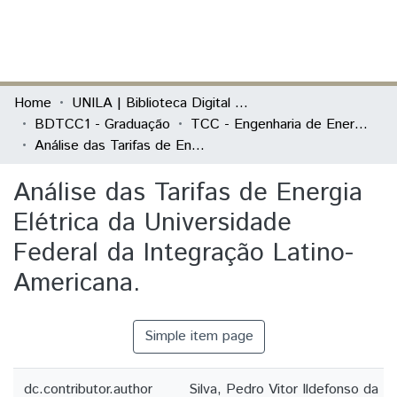
(current)
Log In
Communities & Collections
Home
UNILA | Biblioteca Digital de Trabalhos de Conclusão de Curso
BDTCC1 - Graduação
TCC - Engenharia de Energia
All of DSpace
Análise das Tarifas de Energia Elétrica da Universidade Federal da Integração Latino-Americana.
Statistics
Análise das Tarifas de Energia
Elétrica da Universidade
Federal da Integração Latino-
Americana.
Simple item page
dc.contributor.author
Silva, Pedro Vitor Ildefonso da