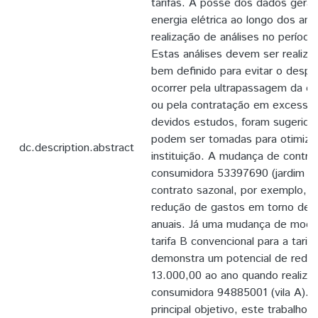
tarifas. A posse dos dados gera
energia elétrica ao longo dos ano
realização de análises no períod
Estas análises devem ser realiz
bem definido para evitar o despe
ocorrer pela ultrapassagem da d
ou pela contratação em excesso.
devidos estudos, foram sugerida
podem ser tomadas para otimizaç
dc.description.abstract
instituição. A mudança de contra
consumidora 53397690 (jardim uni
contrato sazonal, por exemplo, t
redução de gastos em torno de 
anuais. Já uma mudança de modali
tarifa B convencional para a tarif
demonstra um potencial de redu
13.000,00 ao ano quando realiza
consumidora 94885001 (vila A). 
principal objetivo, este trabalho 