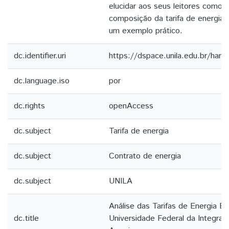
elucidar aos seus leitores como é
composição da tarifa de energia el
um exemplo prático.
dc.identifier.uri
https://dspace.unila.edu.br/ha
dc.language.iso
por
dc.rights
openAccess
dc.subject
Tarifa de energia
dc.subject
Contrato de energia
dc.subject
UNILA
Análise das Tarifas de Energia Elé
dc.title
Universidade Federal da Integraç