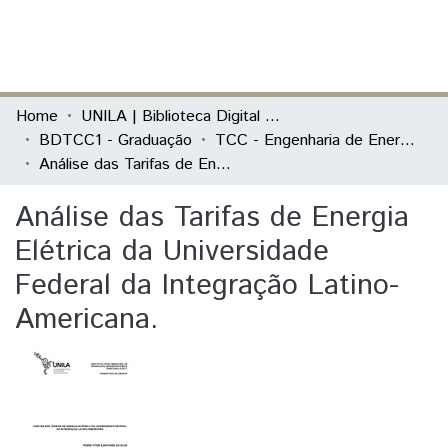
(current)
Log In
Communities & Collections
Home
UNILA | Biblioteca Digital de Trabalhos de Conclusão de Curso
BDTCC1 - Graduação
TCC - Engenharia de Energia
All of DSpace
Análise das Tarifas de Energia Elétrica da Universidade Federal da Integração Latino-Americana.
Statistics
Análise das Tarifas de Energia
Elétrica da Universidade
Federal da Integração Latino-
Americana.