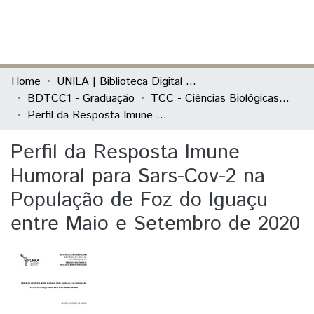
(current)
Log In
Communities & Collections
Home
UNILA | Biblioteca Digital de Trabalhos de Conclusão de Curso
BDTCC1 - Graduação
TCC - Ciências Biológicas - Ecologia e Biodiversidade
All of DSpace
Perfil da Resposta Imune Humoral para Sars-Cov-2 na População de Foz do Iguaçu entre Maio e Setembro de 2020
Statistics
Perfil da Resposta Imune
Humoral para Sars-Cov-2 na
População de Foz do Iguaçu
entre Maio e Setembro de 2020