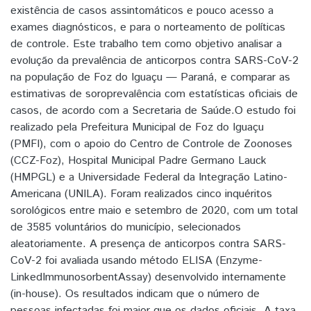
existência de casos assintomáticos e pouco acesso a
exames diagnósticos, e para o norteamento de políticas
de controle. Este trabalho tem como objetivo analisar a
evolução da prevalência de anticorpos contra SARS-CoV-2
na população de Foz do Iguaçu — Paraná, e comparar as
estimativas de soroprevalência com estatísticas oficiais de
casos, de acordo com a Secretaria de Saúde.O estudo foi
realizado pela Prefeitura Municipal de Foz do Iguaçu
(PMFI), com o apoio do Centro de Controle de Zoonoses
(CCZ-Foz), Hospital Municipal Padre Germano Lauck
(HMPGL) e a Universidade Federal da Integração Latino-
Americana (UNILA). Foram realizados cinco inquéritos
sorológicos entre maio e setembro de 2020, com um total
de 3585 voluntários do município, selecionados
aleatoriamente. A presença de anticorpos contra SARS-
CoV-2 foi avaliada usando método ELISA (Enzyme-
LinkedImmunosorbentAssay) desenvolvido internamente
(in-house). Os resultados indicam que o número de
pessoas infectadas foi maior que os dados oficiais. A taxa