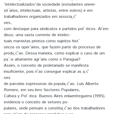
”intelectualizados”da sociedade (estudantes univer-
sit ́arios, intelectuais, artistas, entre outros) e em
trabalhadores organizados em associa ̧c ̃
oes,
com destaque para sindicatos e partidos pol ́ ıticos. Al ́em
disso, uma vasta corrente de intelec-
tuais marxistas prioriza como sujeitos hist ́
oricos os oper ́arios, que fazem parte do processo de
produ ̧c ̃ao. Dessa maneira, como explicar o caso de um
pa ́ ıs altamente agr ́ario como o Paraguai?
Assim, o conceito de proletariado se manifesta
insuficiente, pois n ̃ao consegue explicar as a ̧c ̃
oes
de parcelas expressivas da popula ̧c ̃ao. Luis Alberto
Romero, em seu livro Sectores Populares,
Cultura y Pol ́ ıtica: Buenos Aires enlaentreguerra (1995),
evidencia o conceito de setores po-
pulares, onde pensam a constitui ̧c ̃ao dos trabalhadores