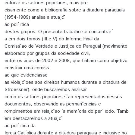
enfocar os setores populares, mais pre-
cisamente como a bibliografia sobre a ditadura paraguaia
(1954-1989) analisa a atua ̧c ̃
ao pol ́ ıtica
destes grupos. O presente trabalho se concentrar ́
a em dois tomos (III e V) do Informe Final da
Comiss ̃ao de Verdade e Justi ̧ca do Paraguai (movimento
elaborado por grupos da sociedade civil,
entre os anos de 2002 e 2008, que tinham como objetivo
construir uma comiss ̃
ao que evidenciasse
as viola ̧c ̃oes aos direitos humanos durante a ditadura de
Stroessner), onde buscaremos analisar
como os setores populares s ̃ao representados nesses
documentos, observando as permanˆencias e
rompimentos em rela ̧c ̃ao `a mem ́oria do per ́ ıodo. Tamb
́em destacaremos a atua ̧c ̃
ao pol ́ ıtica da
Igreja Cat ́olica durante a ditadura paraguaia e inclusive no