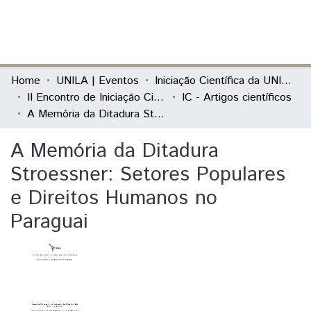
(current)
Log In
Communities & Collections
Home
UNILA | Eventos
Iniciação Científica da UNILA (IC)
II Encontro de Iniciação Científica da Unila "Resultados em debate"
IC - Artigos científicos
All of DSpace
A Memória da Ditadura Stroessner: Setores Populares e Direitos Humanos no Paraguai
Statistics
A Memória da Ditadura
Stroessner: Setores Populares
e Direitos Humanos no
Paraguai