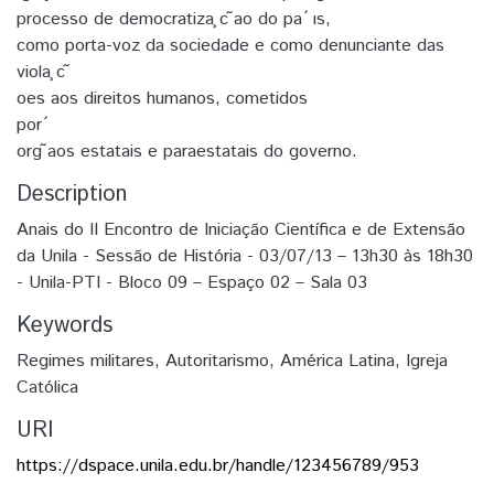
processo de democratiza ̧c ̃ao do pa ́ ıs,
como porta-voz da sociedade e como denunciante das
viola ̧c ̃
oes aos direitos humanos, cometidos
por ́
org ̃aos estatais e paraestatais do governo.
Description
Anais do II Encontro de Iniciação Científica e de Extensão
da Unila - Sessão de História - 03/07/13 – 13h30 às 18h30
- Unila-PTI - Bloco 09 – Espaço 02 – Sala 03
Keywords
Regimes militares
,
Autoritarismo
,
América Latina
,
Igreja
Católica
URI
https://dspace.unila.edu.br/handle/123456789/953