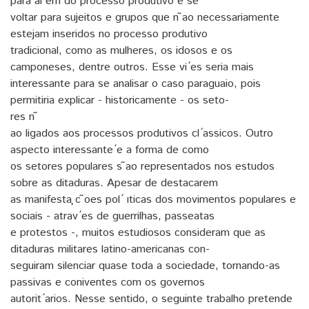
para al ́em do processo produtivo e se
voltar para sujeitos e grupos que n ̃ao necessariamente
estejam inseridos no processo produtivo
tradicional, como as mulheres, os idosos e os
camponeses, dentre outros. Esse vi ́es seria mais
interessante para se analisar o caso paraguaio, pois
permitiria explicar - historicamente - os seto-
res n ̃
ao ligados aos processos produtivos cl ́assicos. Outro
aspecto interessante ́e a forma de como
os setores populares s ̃ao representados nos estudos
sobre as ditaduras. Apesar de destacarem
as manifesta ̧c ̃oes pol ́ ıticas dos movimentos populares e
sociais - atrav ́es de guerrilhas, passeatas
e protestos -, muitos estudiosos consideram que as
ditaduras militares latino-americanas con-
seguiram silenciar quase toda a sociedade, tornando-as
passivas e coniventes com os governos
autorit ́arios. Nesse sentido, o seguinte trabalho pretende