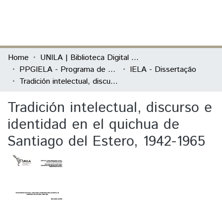
(current)
Log In
Communities & Collections
Home
UNILA | Biblioteca Digital de Dissertações e Teses
PPGIELA - Programa de Pós-Graduação Interdisciplinar em Estudos Latino-Americanos
IELA - Dissertação
All of DSpace
Tradición intelectual, discurso e identidad en el quichua de Santiago del Estero, 1942-1965
Statistics
Tradición intelectual, discurso e
identidad en el quichua de
Santiago del Estero, 1942-1965