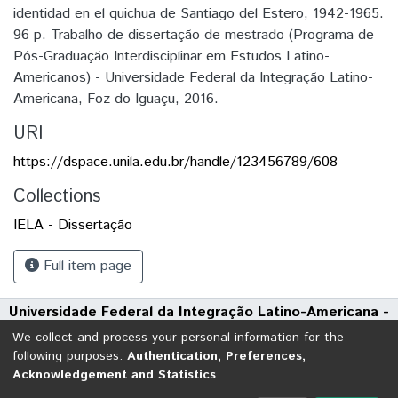
identidad en el quichua de Santiago del Estero, 1942-1965.
96 p. Trabalho de dissertação de mestrado (Programa de
Pós-Graduação Interdisciplinar em Estudos Latino-
Americanos) - Universidade Federal da Integração Latino-
Americana, Foz do Iguaçu, 2016.
URI
https://dspace.unila.edu.br/handle/123456789/608
Collections
IELA - Dissertação
Full item page
Universidade Federal da Integração Latino-Americana -
UNILA
We collect and process your personal information for the
Avenida Tarquínio Joslin dos Santos, 1000 - Polo Universitário
following purposes:
Authentication, Preferences,
Acknowledgement and Statistics
.
CEP: 85870-650 | Foz do Iguaçu - Paraná