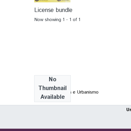
License bundle
Now showing
1 - 1 of 1
No
Collections
Thumbnail
TCC - Arquitetura e Urbanismo
Available
U