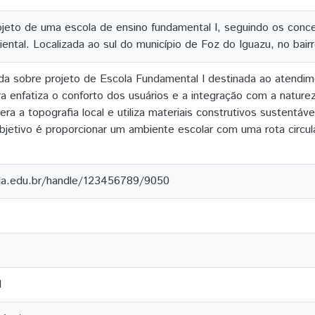
jeto de uma escola de ensino fundamental I, seguindo os conce
ntal. Localizada ao sul do município de Foz do Iguazu, no bairro
da sobre projeto de Escola Fundamental I destinada ao atendi
ura enfatiza o conforto dos usuários e a integração com a nature
ra a topografia local e utiliza materiais construtivos sustentáve
Objetivo é proporcionar um ambiente escolar com uma rota circ
ila.edu.br/handle/123456789/9050
l