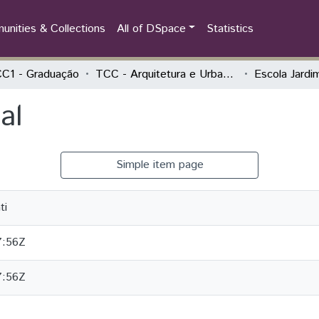
nities & Collections
All of DSpace
Statistics
C1 - Graduação
TCC - Arquitetura e Urbanismo
Escola Jardi
al
Simple item page
ti
7:56Z
7:56Z