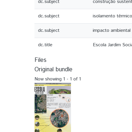
dc.subject
construção susten
dc.subject
isolamento térmic
dc.subject
impacto ambiental
dc.title
Escola Jardim Soci
Files
Original bundle
Now showing
1 - 1 of 1