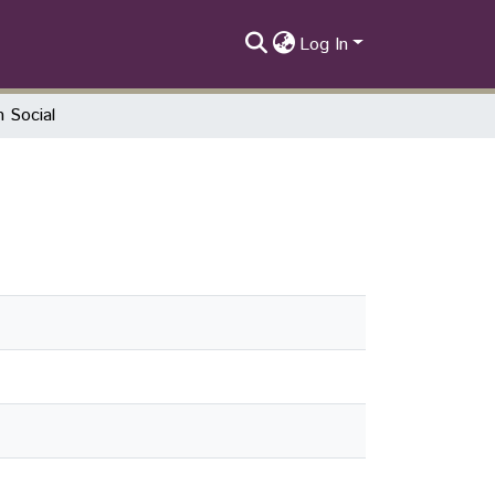
Log In
m Social