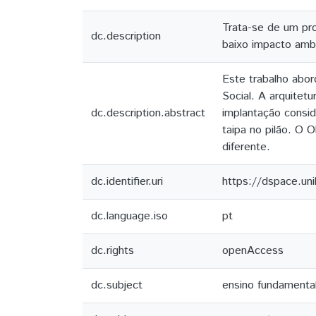
Trata-se de um pro
dc.description
baixo impacto ambie
Este trabalho abor
Social. A arquitet
dc.description.abstract
implantação conside
taipa no pilão. O 
diferente.
dc.identifier.uri
https://dspace.un
dc.language.iso
pt
dc.rights
openAccess
dc.subject
ensino fundamenta