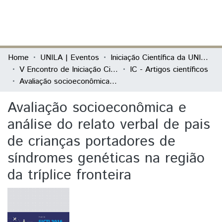
(current)
Log In
Communities & Collections
Home
UNILA | Eventos
Iniciação Científica da UNILA (IC)
V Encontro de Iniciação Científica e I Encontro Anual de Iniciação ao Desenvolvimento Tecnológico e Inovação
IC - Artigos científicos
All of DSpace
Avaliação socioeconômica e análise do relato verbal de pais de crianças portadores de síndromes genéticas na região da tríplice fronteira
Statistics
Avaliação socioeconômica e
análise do relato verbal de pais
de crianças portadores de
síndromes genéticas na região
da tríplice fronteira