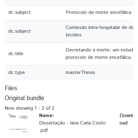
dc.subject
Protocolo de morte encefálica
Comissão intra-hospitalar de do
dc.subject
tecidos
Decretando a morte: um estudo 
dc.title
protocolo de morte encefálica.
dc.type
masterThesis
Files
Original bundle
Now showing
1 - 2 of 2
Name:
Downl
Dissertação - Iana Carla Couto
oad
.pdf