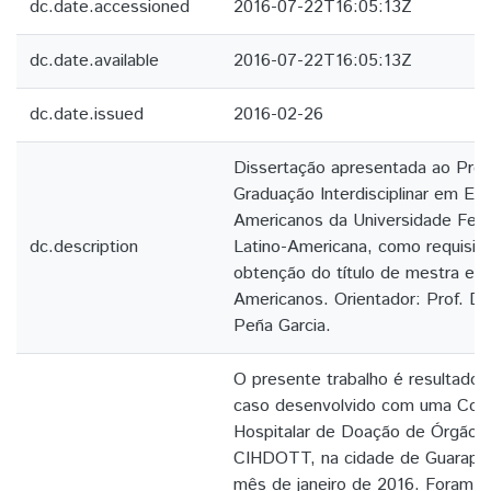
dc.date.accessioned
2016-07-22T16:05:13Z
dc.date.available
2016-07-22T16:05:13Z
dc.date.issued
2016-02-26
Dissertação apresentada ao Pro
Graduação Interdisciplinar em Es
Americanos da Universidade Fede
dc.description
Latino-Americana, como requisito 
obtenção do título de mestra em
Americanos. Orientador: Prof. Dr.
Peña Garcia.
O presente trabalho é resultado
caso desenvolvido com uma Comi
Hospitalar de Doação de Órgãos 
CIHDOTT, na cidade de Guarapua
mês de janeiro de 2016. Foram re