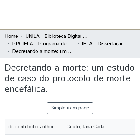
(current)
Log In
Communities & Collections
Home
UNILA | Biblioteca Digital de Dissertações e Teses
PPGIELA - Programa de Pós-Graduação Interdisciplinar em Estudos Latino-Americanos
IELA - Dissertação
All of DSpace
Decretando a morte: um estudo de caso do protocolo de morte encefálica.
Statistics
Decretando a morte: um estudo
de caso do protocolo de morte
encefálica.
Simple item page
dc.contributor.author
Couto, Iana Carla