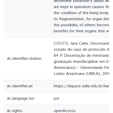
determine someone's death whose
are kept in operation causes the
the condition of the living body,
its fragmentation, for organ dona
the possibility of others become
benefits for their organs that w
COUTO, Iana Carla. Decretando 
estudo de caso do protocolo de 
84 P. Dissertação de mestrado 
dc.identifier.citation
graduação Interdisciplinar em Est
Americanos) – Universidade Fede
Latino-Americana (UNILA), 2016.
dc.identifier.uri
https://dspace.unila.edu.br/ha
dc.language.iso
por
dc.rights
openAccess