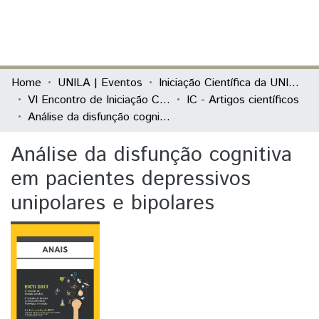
(current)
Log In
Communities & Collections
Home
UNILA | Eventos
Iniciação Científica da UNILA (IC)
VI Encontro de Iniciação Científica e II Encontro de Iniciação ao Desenvolvimento Tecnológico e Inovação
IC - Artigos científicos
All of DSpace
Análise da disfunção cognitiva em pacientes depressivos unipolares e bipolares
Statistics
Análise da disfunção cognitiva
em pacientes depressivos
unipolares e bipolares