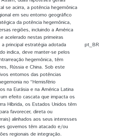
 Assim, duas hipóteses gerais
al se acirra, a potência hegemônica
gional em seu entorno geográfico
ratégica da potência hegemônica,
ersas regiões, incluindo a América
e acelerado nestas primeiras
a principal estratégia adotada
pt_BR
do indica, deve manter-se pelos
ntrarreação hegemônica, têm
res, Rússia e China. Sob este
ivos entornos das potências
 hegemonia no “Hemisfério
s na Eurásia e na América Latina
um efeito cascata que impacta os
uerra Híbrida, os Estados Unidos têm
ara favorecer, direta ou
ais) alinhados aos seus interesses
stes governos têm atacado e/ou
ões regionais de integração.