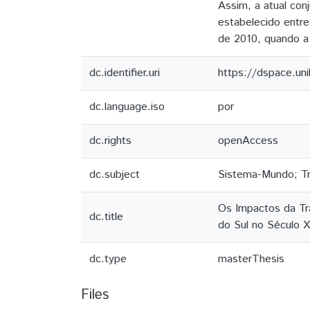
Assim, a atual con
estabelecido entr
de 2010, quando a 
dc.identifier.uri
https://dspace.un
dc.language.iso
por
dc.rights
openAccess
dc.subject
Sistema-Mundo; Tr
Os Impactos da Tra
dc.title
do Sul no Século 
dc.type
masterThesis
Files