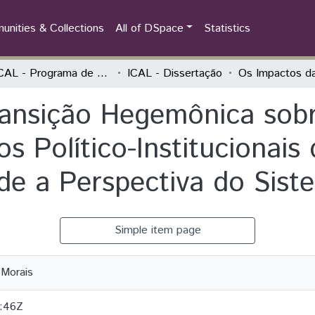
nities & Collections
All of DSpace
Statistics
PPGICAL - Programa de Pós-Graduação em Integração Contemporânea da América Latina
ICAL - Dissertação
ansição Hegemônica sobre
os Político-Institucionai
de a Perspectiva do Sis
Simple item page
 Morais
:46Z