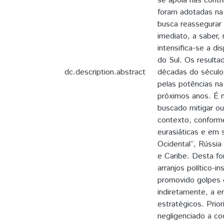
se apoia nas contr
foram adotadas na 
busca reassegurar 
imediato, a saber,
intensifica-se a d
do Sul. Os result
dc.description.abstract
décadas do século 
pelas potências na
próximos anos. É 
buscado mitigar ou
contexto, conform
eurasiáticas e em 
Ocidental”, Rússi
e Caribe. Desta f
arranjos político-
promovido golpes d
indiretamente, a e
estratégicos. Prio
negligenciado a co