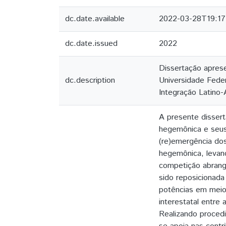
dc.date.available
2022-03-28T19:17
dc.date.issued
2022
Dissertação apres
dc.description
Universidade Feder
Integração Latino-
A presente disserta
hegemônica e seus 
(re)emergência dos
hegemônica, levan
competição abrange
sido reposicionada
potências em meio
interestatal entre
Realizando procedi