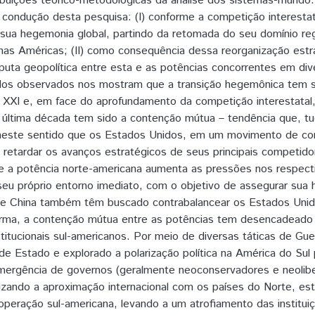
ibuições teórico-metodológicas da análise dos sistemas-mundo.
condução desta pesquisa: (I) conforme a competição interestat
sua hegemonia global, partindo da retomada do seu domínio re
 nas Américas; (II) como consequência dessa reorganização est
isputa geopolítica entre esta e as potências concorrentes em div
ados observados nos mostram que a transição hegemônica tem s
XXI e, em face do aprofundamento da competição interestatal, 
 última década tem sido a contenção mútua – tendência que, tu
neste sentido que os Estados Unidos, em um movimento de co
 retardar os avanços estratégicos de seus principais competido
e a potência norte-americana aumenta as pressões nos respect
seu próprio entorno imediato, com o objetivo de assegurar sua
a e China também têm buscado contrabalancear os Estados Unido
orma, a contenção mútua entre as potências tem desencadeado 
institucionais sul-americanos. Por meio de diversas táticas de G
e Estado e explorado a polarização política na América do Sul p
mergência de governos (geralmente neoconservadores e neoliber
rizando a aproximação internacional com os países do Norte, e
operação sul-americana, levando a um atrofiamento das instituiç