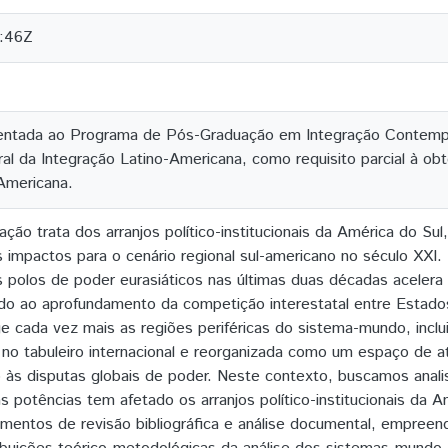
:46Z
entada ao Programa de Pós-Graduação em Integração Contemp
al da Integração Latino-Americana, como requisito parcial à ob
Americana.
ção trata dos arranjos político-institucionais da América do Sul
impactos para o cenário regional sul-americano no século XXI.
 polos de poder eurasiáticos nas últimas duas décadas acelera
do ao aprofundamento da competição interestatal entre Estados
 cada vez mais as regiões periféricas do sistema-mundo, inclu
 no tabuleiro internacional e reorganizada como um espaço de 
 às disputas globais de poder. Neste contexto, buscamos anali
 as potências tem afetado os arranjos político-institucionais da
mentos de revisão bibliográfica e análise documental, empreen