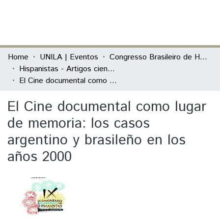
(current)
Log In
Communities & Collections
Home
UNILA | Eventos
Congresso Brasileiro de Hispanistas
Hispanistas - Artigos científicos
All of DSpace
El Cine documental como lugar de memoria: los casos argentino y brasileño en los años 2000
Statistics
El Cine documental como lugar
de memoria: los casos
argentino y brasileño en los
años 2000