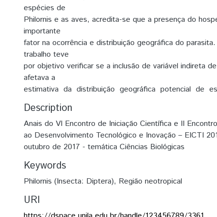
espécies de
Philornis e as aves, acredita-se que a presença do hosp
importante
fator na ocorrência e distribuição geográfica do parasita
trabalho teve
por objetivo verificar se a inclusão de variável indireta de
afetava a
estimativa​ ​ da​ ​ distribuição​ ​ geográfica​ ​ potencial​ ​ de​ ​ 
Description
Anais do VI Encontro de Iniciação Científica e II Encontr
ao Desenvolvimento Tecnológico e Inovação – EICTI 20
outubro de 2017 - temática Ciências Biológicas
Keywords
Philornis (Insecta: Diptera)
,
Região neotropical
URI
https://dspace.unila.edu.br/handle/123456789/3361