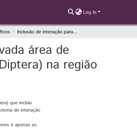
Log In
íficos
Inclusão de interação parasítica na estimativada área de distribuição potencial de philornis (Insecta: Diptera) na região neotropical
ivada área de
 Diptera) na região
era) que incluiu
istema de interação
ivres e apenas as