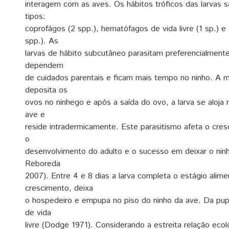
interagem com as aves. Os hábitos tróficos das larvas s
tipos:
coprofágos (2 spp.), hematófagos de vida livre (1 sp.) e
spp.). As
larvas de hábito subcutâneo parasitam preferencialment
dependem
de cuidados parentais e ficam mais tempo no ninho. A 
deposita os
ovos no ninhego e após a saída do ovo, a larva se aloja
ave e
reside intradermicamente. Este parasitismo afeta o cre
o
desenvolvimento do adulto e o sucesso em deixar o ninh
Reboreda
2007). Entre 4 e 8 dias a larva completa o estágio alime
crescimento, deixa
o hospedeiro e empupa no piso do ninho da ave. Da pu
de vida
livre (Dodge 1971). Considerando a estreita relação ecol