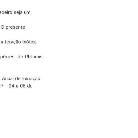
edeiro seja um
. O presente
 interação biótica
espécies​ ​ de​ Philornis
o Anual de Iniciação
17 - 04 a 06 de