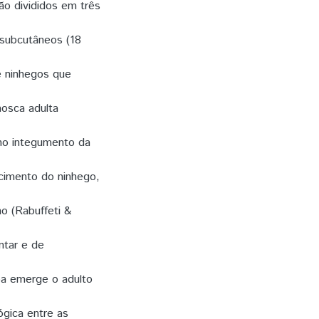
ão divididos em três
 subcutâneos (18
e ninhegos que
mosca adulta
 no integumento da
scimento do ninhego,
o (Rabuffeti &
ntar e de
pa emerge o adulto
ógica entre as