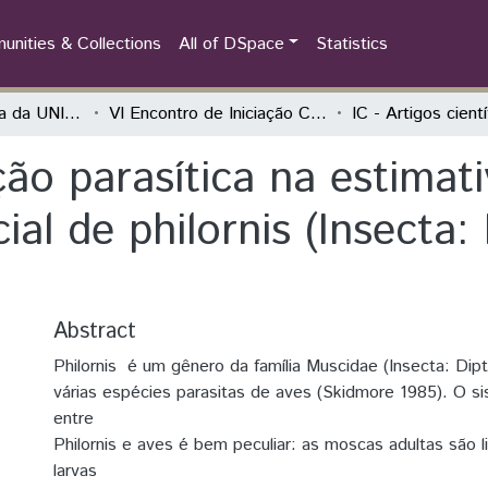
nities & Collections
All of DSpace
Statistics
Iniciação Científica da UNILA (IC)
VI Encontro de Iniciação Científica e II Encontro de Iniciação ao Desenvolvimento Tecnológico e Inovação
IC - Artigos cient
ção parasítica na estimat
ial de philornis (Insecta:
Abstract
Philornis ​ é um gênero da família Muscidae (Insecta: Dipt
várias espécies parasitas de aves (Skidmore 1985). O s
entre
Philornis e aves é bem peculiar: as moscas adultas são l
larvas