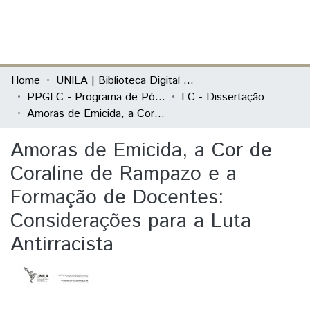
(current)
Log In
Communities & Collections
Home
UNILA | Biblioteca Digital de Dissertações e Teses
PPGLC - Programa de Pós-Graduação em Literatura Comparada
LC - Dissertação
All of DSpace
Amoras de Emicida, a Cor de Coraline de Rampazo e a Formação de Docentes: Considerações para a Luta Antirracista
Statistics
Amoras de Emicida, a Cor de
Coraline de Rampazo e a
Formação de Docentes:
Considerações para a Luta
Antirracista