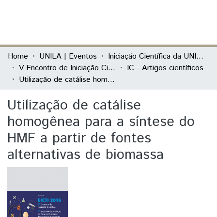
(current)
Log In
Communities & Collections
Home
UNILA | Eventos
Iniciação Científica da UNILA (IC)
V Encontro de Iniciação Científica e I Encontro Anual de Iniciação ao Desenvolvimento Tecnológico e Inovação
IC - Artigos científicos
All of DSpace
Utilização de catálise homogênea para a síntese do HMF a partir de fontes alternativas de biomassa
Statistics
Utilização de catálise
homogênea para a síntese do
HMF a partir de fontes
alternativas de biomassa