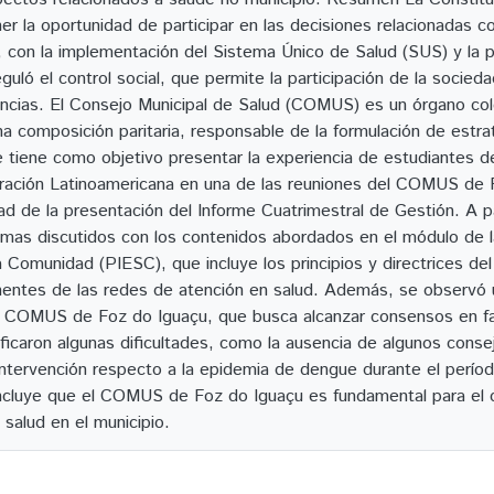
r la oportunidad de participar en las decisiones relacionadas con
, con la implementación del Sistema Único de Salud (SUS) y la 
guló el control social, que permite la participación de la socied
encias. El Consejo Municipal de Salud (COMUS) es un órgano co
na composición paritaria, responsable de la formulación de estrat
e tiene como objetivo presentar la experiencia de estudiantes d
gración Latinoamericana en una de las reuniones del COMUS de 
dad de la presentación del Informe Cuatrimestral de Gestión. A pa
temas discutidos con los contenidos abordados en el módulo de 
 Comunidad (PIESC), que incluye los principios y directrices del
entes de las redes de atención en salud. Además, se observó u
el COMUS de Foz do Iguaçu, que busca alcanzar consensos en fav
ificaron algunas dificultades, como la ausencia de algunos conse
intervención respecto a la epidemia de dengue durante el período
ncluye que el COMUS de Foz do Iguaçu es fundamental para el c
 salud en el municipio.