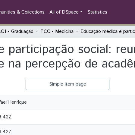
nities & Collections
All of DSpace
Statistics
C1 - Graduação
TCC - Medicina
 participação social: re
e na percepção de acadê
Simple item page
fael Henrique
3:42Z
3:42Z