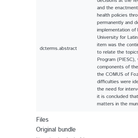
decisions at the f
and the enactment 
health policies th
permanently and del
implementation of 
University for Lat
item was the conti
dcterms.abstract
to relate the topi
Program (PIESC), w
components of the 
the COMUS of Foz d
difficulties were 
the need for inter
it is concluded th
matters in the muni
Files
Original bundle