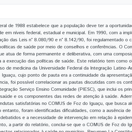
eral de 1988 estabelece que a população deve ter a oportunida
úde em níveis federal, estadual e municipal. Em 1990, com a i
ção das Leis n° 8.080/90 e n° 8.142/90, foi regulamentado o co
políticas de saúde por meio de conselhos e conferências. O C
ue atua de forma permanente e deliberativa, com uma composiçã
a a execução das políticas de saúde. Este relatório tem como o
so de medicina da Universidade Federal da Integração Latino-
guaçu, cujo ponto de pauta era a continuidade da apresentaçã
ência, foi possível correlacionar as pautas discutidas com os co
egração Serviço Ensino Comunidade (PIESC), que inclui os princ
à saúde e os componentes das redes de atenção à saúde. Adem
condutas satisfatórias no COMUS de Foz do Iguaçu, que busca a
o entanto, foram identificadas dificuldades, como a ausência de
debatidos e a necessidade de intervenção em relação à epidem
to, a partir do relatório, conclui-se que o COMUS de Foz do Ig
ectos relacionados à saúde no município. Resumen La Constitu