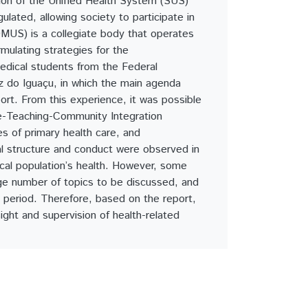
ation of the Unified Health System (SUS)
ated, allowing society to participate in
OMUS) is a collegiate body that operates
rmulating strategies for the
medical students from the Federal
z do Iguaçu, in which the main agenda
rt. From this experience, it was possible
ce-Teaching-Community Integration
es of primary health care, and
al structure and conduct were observed in
cal population’s health. However, some
rge number of topics to be discussed, and
n period. Therefore, based on the report,
ght and supervision of health-related