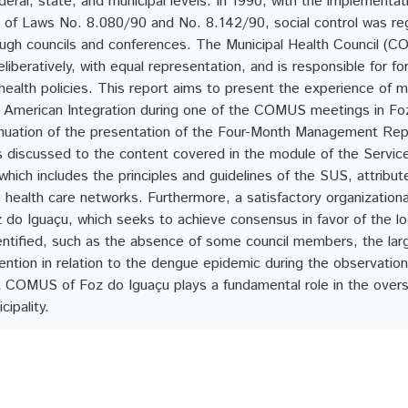
ederal, state, and municipal levels. In 1990, with the implement
of Laws No. 8.080/90 and No. 8.142/90, social control was regul
rough councils and conferences. The Municipal Health Council (C
iberatively, with equal representation, and is responsible for fo
health policies. This report aims to present the experience of 
in American Integration during one of the COMUS meetings in Fo
nuation of the presentation of the Four-Month Management Repo
cs discussed to the content covered in the module of the Servi
hich includes the principles and guidelines of the SUS, attribut
health care networks. Furthermore, a satisfactory organization
o Iguaçu, which seeks to achieve consensus in favor of the lo
identified, such as the absence of some council members, the la
vention in relation to the dengue epidemic during the observatio
at COMUS of Foz do Iguaçu plays a fundamental role in the oversi
cipality.