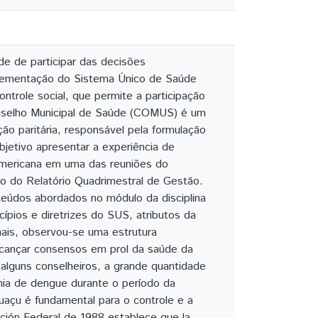
de de participar das decisões
mplementação do Sistema Único de Saúde
ntrole social, que permite a participação
onselho Municipal de Saúde (COMUS) é um
o paritária, responsável pela formulação
bjetivo apresentar a experiência de
Americana em uma das reuniões do
o do Relatório Quadrimestral de Gestão.
nteúdos abordados no módulo da disciplina
ípios e diretrizes do SUS, atributos da
ais, observou-se uma estrutura
lcançar consensos em prol da saúde da
 alguns conselheiros, a grande quantidade
ia de dengue durante o período da
uaçu é fundamental para o controle e a
ción Federal de 1988 establece que la