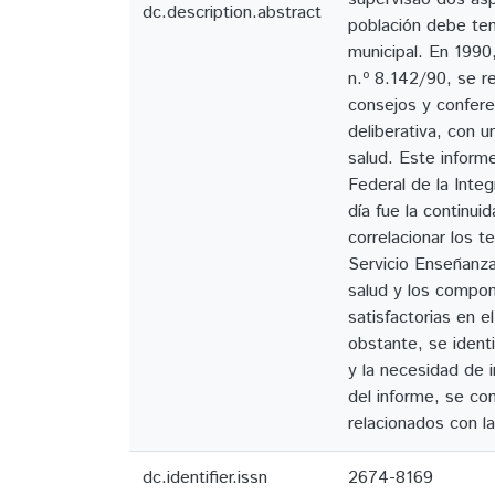
dc.description.abstract
población debe tene
municipal. En 1990
n.º 8.142/90, se re
consejos y confer
deliberativa, con u
salud. Este inform
Federal de la Inte
día fue la continui
correlacionar los 
Servicio Enseñanza
salud y los compon
satisfactorias en 
obstante, se ident
y la necesidad de 
del informe, se co
relacionados con la
dc.identifier.issn
2674-8169