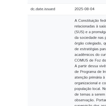
dc.date.issued
2025-08-04
A Constituição fed
relacionadas à sa
(SUS) e a promulga
da sociedade nas 
órgão colegiado, q
de estratégias par
acadêmicos do cur
COMUS de Foz do I
A partir dessa viv
de Programa de Int
atenção primária 
organizacional e 
população local. N
de temas a serem 
observação. Portan
supervisão dos asp