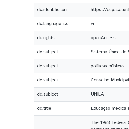
dc.identifier.uri
https://dspace.un
dc.language.iso
vi
dc.rights
openAccess
dc.subject
Sistema Único de S
dc.subject
políticas públicas
dc.subject
Conselho Municipa
dc.subject
UNILA
dc.title
Educação médica e
The 1988 Federal C