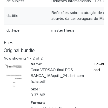
dc.subject
Relações internacionais - Pós Gu
Reflexões sobre a atração de emp
dc.title
através da Lei paraguaia de Maqu
dc.type
masterThesis
Files
Original bundle
Now showing
1 - 2 of 2
Name:
Downl
Carla VERSÃO final PÓS
oad
BANCA_ MAquila_24 abril-com
ficha.pdf
Size:
3.37 MB
Format: