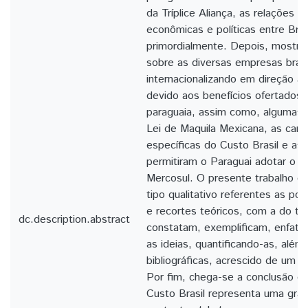
da Tríplice Aliança, as relações hi
econômicas e políticas entre Bras
primordialmente. Depois, mostra
sobre as diversas empresas brasi
internacionalizando em direção ao 
devido aos benefícios ofertados 
paraguaia, assim como, algumas c
Lei de Maquila Mexicana, as carac
específicas do Custo Brasil e as 
permitiram o Paraguai adotar o r
Mercosul. O presente trabalho c
tipo qualitativo referentes as po
e recortes teóricos, com a do tip
dc.description.abstract
constatam, exemplificam, enfati
as ideias, quantificando-as, além
bibliográficas, acrescido de um 
Por fim, chega-se a conclusão q
Custo Brasil representa uma gr