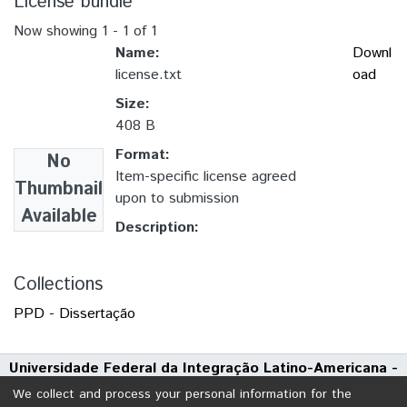
License bundle
Now showing
1 - 1 of 1
Name:
Downl
license.txt
oad
Size:
408 B
Format:
No
Item-specific license agreed
Thumbnail
upon to submission
Available
Description:
Collections
PPD - Dissertação
Universidade Federal da Integração Latino-Americana -
UNILA
We collect and process your personal information for the