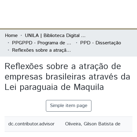
(current)
Log In
Communities & Collections
Home
UNILA | Biblioteca Digital de Dissertações e Teses
PPGPPD - Programa de Pós-Graduação em Políticas Públicas e Desenvolvimento
PPD - Dissertação
All of DSpace
Reflexões sobre a atração de empresas brasileiras através da Lei paraguaia de Maquila
Statistics
Reflexões sobre a atração de
empresas brasileiras através da
Lei paraguaia de Maquila
Simple item page
dc.contributor.advisor
Oliveira, Gilson Batista de