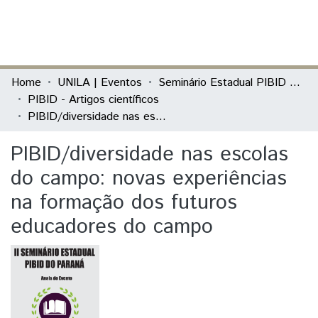
(current)
Log In
Communities & Collections
Home
UNILA | Eventos
Seminário Estadual PIBID do Paraná: tecendo saberes (PIBID)
PIBID - Artigos científicos
All of DSpace
PIBID/diversidade nas escolas do campo: novas experiências na formação dos futuros educadores do campo
Statistics
PIBID/diversidade nas escolas
do campo: novas experiências
na formação dos futuros
educadores do campo