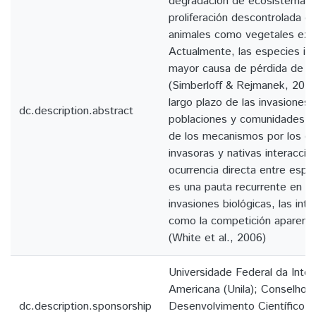
degradación de ecosistemas 
proliferación descontrolada d
animales como vegetales exót
Actualmente, las especies in
mayor causa de pérdida de bi
(Simberloff & Rejmanek, 2011)
largo plazo de las invasiones 
dc.description.abstract
poblaciones y comunidades e
de los mecanismos por los cu
invasoras y nativas interacci
ocurrencia directa entre espe
es una pauta recurrente en va
invasiones biológicas, las int
como la competición aparente
(White et al., 2006)
Universidade Federal da Integ
Americana (Unila); Conselho 
dc.description.sponsorship
Desenvolvimento Científico e