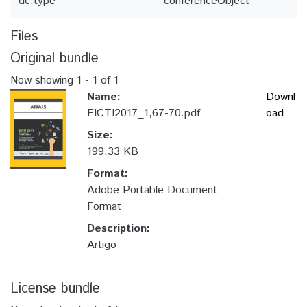
dc.type
conferenceObject
Files
Original bundle
Now showing
1 - 1 of 1
Name:
Downl
EICTI2017_1,67-70.pdf
oad
Size:
199.33 KB
Format:
Adobe Portable Document
Format
Description:
Artigo
License bundle