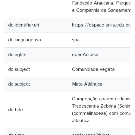
Fundação Araucária; Parque T
e Companhia de Saneamento
dc.identifier.uri
https://dspace.unila.edu.br
dc.language.iso
spa
dc.rights
openAccess
dc.subject
Comunidade vegetal
dc.subject
Mata Atlântica
Competição aparente da invas
Tradescantia Zebrina (Schinz)
dc.title
(commelinaceae) com comuni
atlântica