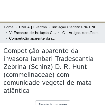
(current)
Log In
Communities & Collections
Home
UNILA | Eventos
Iniciação Científica da UNILA (IC)
VI Encontro de Iniciação Científica e II Encontro de Iniciação ao Desenvolvimento Tecnológico e Inovação
IC - Artigos científicos
All of DSpace
Competição aparente da invasora lambari Tradescantia Zebrina (Schinz) D. R. Hunt (commelinaceae) com comunidade vegetal de mata atlântica
Statistics
Competição aparente da
invasora lambari Tradescantia
Zebrina (Schinz) D. R. Hunt
(commelinaceae) com
comunidade vegetal de mata
atlântica
Simple item page