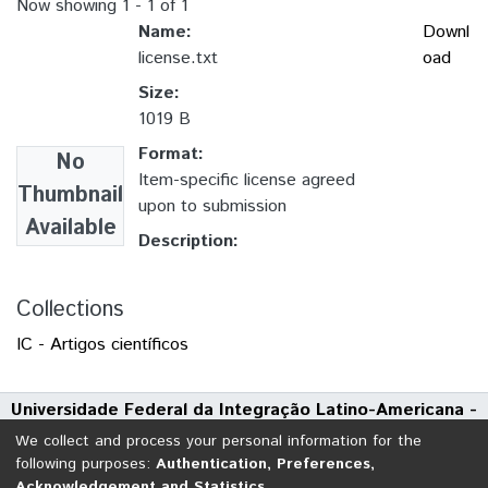
Now showing
1 - 1 of 1
Name:
Downl
license.txt
oad
Size:
1019 B
Format:
No
Item-specific license agreed
Thumbnail
upon to submission
Available
Description:
Collections
IC - Artigos científicos
Universidade Federal da Integração Latino-Americana -
UNILA
We collect and process your personal information for the
Avenida Tarquínio Joslin dos Santos, 1000 - Polo Universitário
following purposes:
Authentication, Preferences,
Acknowledgement and Statistics
.