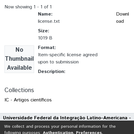
Now showing
1 - 1 of 1
Name:
Downl
license.txt
oad
Size:
1019 B
Format:
No
Item-specific license agreed
Thumbnail
upon to submission
Available
Description:
Collections
IC - Artigos científicos
Universidade Federal da Integração Latino-Americana -
UNILA
We collect and process your personal information for the
Avenida Tarquínio Joslin dos Santos, 1000 - Polo Universitário
following purposes:
Authentication, Preferences,