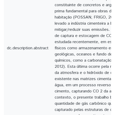
constituinte de concretos e arga
prima fundamental para obras de i
habitação (POSSAN; FRIGO, 201
levado a indústria cimenteira a b
mitigar/reduzir suas emissões. A
de captura e estocagem de CO 
estudada recentemente, em espe
dc.description.abstract
físicos como armazenamento em
geológicas, oceanos e fundo de
químicos, como a carbonatação
2012). Esta última ocorre pela r
da atmosfera e o hidróxido de cá
existente nas matrizes cimentan
água, em um processo reverso a
cimento, capturando CO 2 da at
contexto, o presente trabalho bu
quantidade de gás carbônico que
capturado pelas estruturas de co