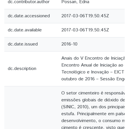
dc.contributor.author
Possan, Edna
dc.date.accessioned
2017-03-06T19:50:45Z
dc.date.available
2017-03-06T19:50:45Z
dc.date.issued
2016-10
Anais do V Encontro de Iniciação C
Encontro Anual de Iniciação ao 
dc.description
Tecnológico e Inovação – EICTI 
outubro de 2016 – Sessão Engen
O setor cimenteiro é responsáve
emissões globais de dióxido de 
(SINIC, 2010), um dos principais 
estufa. Principalmente em paíse
desenvolvimento, o consumo mun
cimento é crescente, visto que é 