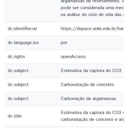
argamassas de revestimento, ver
pode ser considerada uma medid
na análise do ciclo de vida das c
dc.identifier.uri
https://dspace.unila.edu.br/han
dc.language.iso
por
dc.rights
openAccess
dc.subject
Estimativa da captura do CO2
dc.subject
Carbonatação de concreto
dc.subject
Carbonação de argamassas
Estimativa da captura do CO2 de
dc.title
carbonatação de concreto e arg