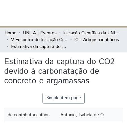
(current)
Log In
Communities & Collections
Home
UNILA | Eventos
Iniciação Científica da UNILA (IC)
V Encontro de Iniciação Científica e I Encontro Anual de Iniciação ao Desenvolvimento Tecnológico e Inovação
IC - Artigos científicos
All of DSpace
Estimativa da captura do CO2 devido à carbonatação de concreto e argamassas
Statistics
Estimativa da captura do CO2
devido à carbonatação de
concreto e argamassas
Simple item page
dc.contributor.author
Antonio, Isabela de O