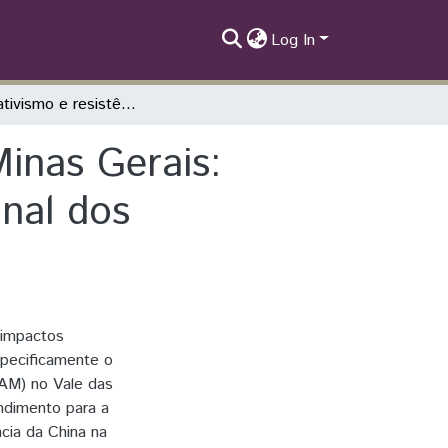
Log In
Neoextrativismo e resistência no norte de Minas Gerais: Projeto do Bloco 8 e a comunidade tradicional dos geraizeiros do Vale das Cancelas
Minas Gerais:
onal dos
 impactos
specificamente o
SAM) no Vale das
ndimento para a
cia da China na