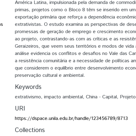
América Latina, impulsionada pela demanda de commodit
primas, projetos como o Bloco 8 têm se inserido em um
exportação primária que reforça a dependência econômi
as
extrativistas. O estudo examina as perspectivas de des
promessas de geração de emprego e crescimento econ
ao projeto, contrastando-as com as críticas e as resistê
Geraizeiros, que veem seus territórios e modos de vid
análise evidencia os conflitos e desafios no Vale das C
a resistência comunitária e a necessidade de políticas am
que considerem o equilíbrio entre desenvolvimento eco
preservação cultural e ambiental.
Keywords
extrativismo
,
impacto ambiental
,
China - Capital
,
Projeto
URI
https://dspace.unila.edu.br/handle/123456789/8713
Collections