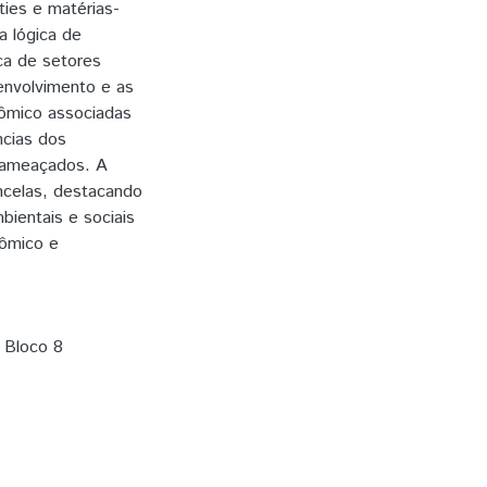
ies e matérias-
a lógica de
ca de setores
envolvimento e as
ômico associadas
ncias dos
a ameaçados. A
ancelas, destacando
bientais e sociais
nômico e
 Bloco 8