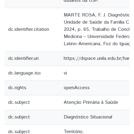
usuários da USF.
MARTE ROSA, F. J. Diagnóstico s
Unidade de Saúde da Família Ca
dc.identifier.citation
2024, p. 65. Trabalho de Conclu
Medicina – Universidade Federal 
Latino-Americana, Foz do Iguaçu
dc.identifier.uri
https://dspace.unila.edu.br/ha
dc.language.iso
vi
dc.rights
openAccess
dc.subject
Atenção Primária à Saúde
dc.subject
Diagnóstico Situacional
dc.subject
Território.