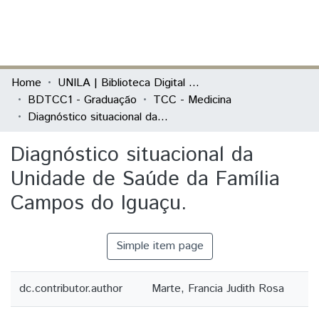
(current)
Log In
Communities & Collections
Home
UNILA | Biblioteca Digital de Trabalhos de Conclusão de Curso
BDTCC1 - Graduação
TCC - Medicina
All of DSpace
Diagnóstico situacional da Unidade de Saúde da Família Campos do Iguaçu.
Statistics
Diagnóstico situacional da
Unidade de Saúde da Família
Campos do Iguaçu.
Simple item page
dc.contributor.author
Marte, Francia Judith Rosa