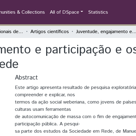
nities & Collections
All of DSpace
Statistics
Jornadas Internacionais de Problemas Latino-Americanos
Artigos científicos
Juventude, engajamento e participação e os padrões culturais da socied
mento e participação e os
rede
Abstract
Este artigo apresenta resultado de pesquisa exploratóri
compreender e explicar, nos
termos da ação social weberiana, como jovens de países
culturas usam ferramentas
de autocomunicação de massa com o fim de engajament
participação pública. A pesqui-
sa parte dos estudos da Sociedade em Rede, de Manuel C