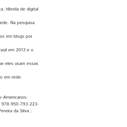
a, híbrida de digital
rede. Na pesquisa
dos em blogs por
rasil em 2013 e o
que eles usam essas
smo em rede.
no-Americanos:
BN 978-950-793-223-
ereira da Silva ;