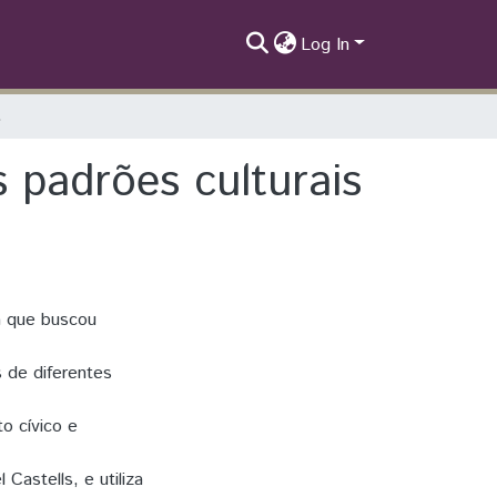
Log In
ade em rede
 padrões culturais
a que buscou
 de diferentes
o cívico e
astells, e utiliza