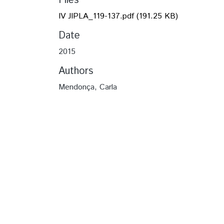
Files
IV JIPLA_119-137.pdf
(191.25 KB)
Date
2015
Authors
Mendonça, Carla