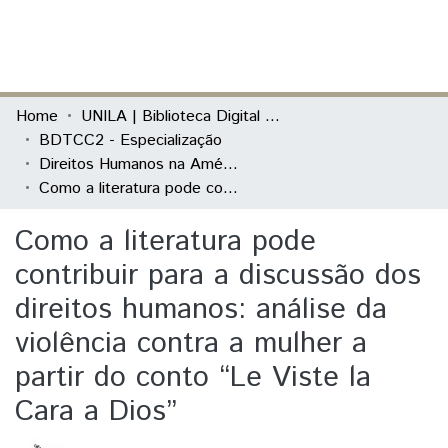
(current)
Log In
Communities & Collections
Home
UNILA | Biblioteca Digital de Trabalhos de Conclusão de Curso
BDTCC2 - Especialização
All of DSpace
Direitos Humanos na América Latina
Como a literatura pode contribuir para a discussão dos direitos humanos: análise da violência contra a mulher a partir do conto “Le Viste la Cara a Dios”
Statistics
Como a literatura pode
contribuir para a discussão dos
direitos humanos: análise da
violência contra a mulher a
partir do conto “Le Viste la
Cara a Dios”