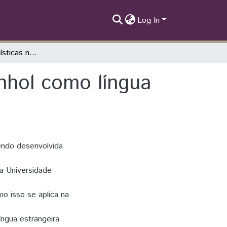
Log In
As variações linguísticas no ensino do espanhol como língua estrangeira
anhol como língua
endo desenvolvida
a Universidade
mo isso se aplica na
ngua estrangeira