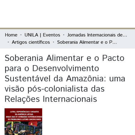
(current)
Log In
Communities & Collections
Home
UNILA | Eventos
Jornadas Internacionais de Problemas Latino-Americanos
Artigos científicos
Soberania Alimentar e o Pacto para o Desenvolvimento Sustentável da Amazônia: uma visão pós-colonialista das Relações Internacionais
All of DSpace
Soberania Alimentar e o Pacto
Statistics
para o Desenvolvimento
Sustentável da Amazônia: uma
visão pós-colonialista das
Relações Internacionais