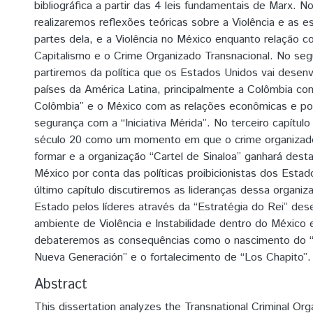
bibliográfica a partir das 4 leis fundamentais de Marx. No
realizaremos reflexões teóricas sobre a Violência e as e
partes dela, e a Violência no México enquanto relação 
Capitalismo e o Crime Organizado Transnacional. No segu
partiremos da política que os Estados Unidos vai desen
países da América Latina, principalmente a Colômbia co
Colômbia” e o México com as relações econômicas e po
segurança com a “Iniciativa Mérida”. No terceiro capítulo
século 20 como um momento em que o crime organizado
formar e a organização “Cartel de Sinaloa” ganhará dest
México por conta das políticas proibicionistas dos Estad
último capítulo discutiremos as lideranças dessa organi
Estado pelos líderes através da “Estratégia do Rei” de
ambiente de Violência e Instabilidade dentro do México 
debateremos as consequências como o nascimento do “C
Nueva Generación” e o fortalecimento de “Los Chapito”.
Abstract
This dissertation analyzes the Transnational Criminal Org