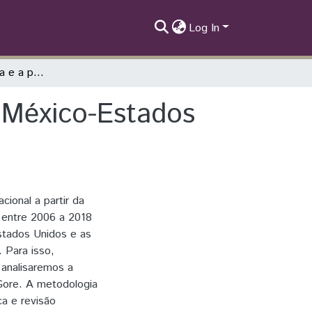
Log In
O Cartel de Sinaloa e a política bilateral de México-Estados Unidos a partir da chave da violência
e México-Estados
cional a partir da
u entre 2006 a 2018
Estados Unidos e as
. Para isso,
 analisaremos a
Gore. A metodologia
ca e revisão