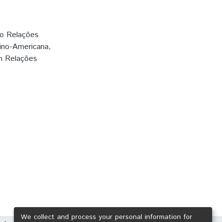
o Relações
tino-Americana,
em Relações
We collect and process your personal information for