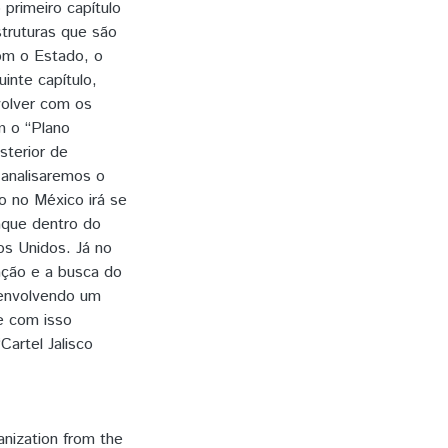
 primeiro capítulo
struturas que são
com o Estado, o
inte capítulo,
volver com os
m o “Plano
sterior de
 analisaremos o
 no México irá se
aque dentro do
os Unidos. Já no
zação e a busca do
senvolvendo um
e com isso
artel Jalisco
anization from the