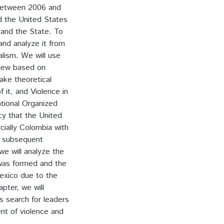
 between 2006 and
d the United States
 and the State. To
and analyze it from
lism. We will use
view based on
ake theoretical
f it, and Violence in
ational Organized
icy that the United
cially Colombia with
d subsequent
 we will analyze the
was formed and the
Mexico due to the
apter, we will
's search for leaders
nt of violence and