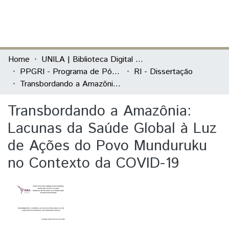
(current)
Log In
Communities & Collections
Home
UNILA | Biblioteca Digital de Dissertações e Teses
PPGRI - Programa de Pós-Graduação em Relações Internacionais
RI - Dissertação
All of DSpace
Transbordando a Amazônia: Lacunas da Saúde Global à Luz de Ações do Povo Munduruku no Contexto da COVID-19
Statistics
Transbordando a Amazônia:
Lacunas da Saúde Global à Luz
de Ações do Povo Munduruku
no Contexto da COVID-19