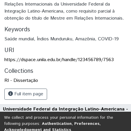
Relações Internacionais da Universidade Federal da
Integração Latino-Americana, como requisito parcial à
obtenção do título de Mestre em Relações Internacionais.
Keywords
Saúde mundial
,
Índios Munduruku
,
Amazônia
,
COVID-19
URI
https://dspace.unila.edu.br/handle/123456789/7563
Collections
RI - Dissertação
Full item page
Universidade Federal da Integração Latino-Americana -
UNILA
We collect and process your personal information for the
Avenida Tarquínio Joslin dos Santos, 1000 - Polo Universitário
following purposes:
Authentication, Preferences,
Acknowledgement and Statistics
.
CEP: 85870-650 | Foz do Iguaçu - Paraná