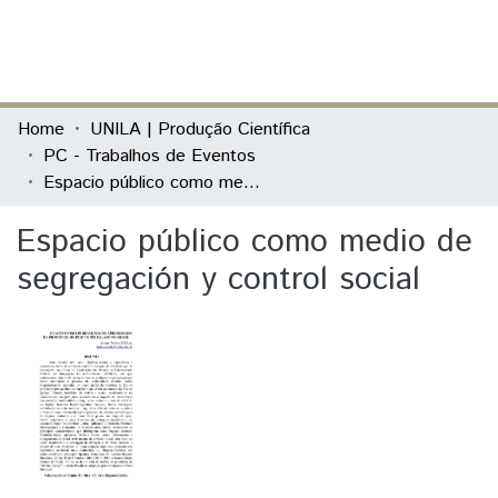
(current)
Log In
Communities & Collections
Home
UNILA | Produção Científica
PC - Trabalhos de Eventos
All of DSpace
Espacio público como medio de segregación y control social
Statistics
Espacio público como medio de
segregación y control social