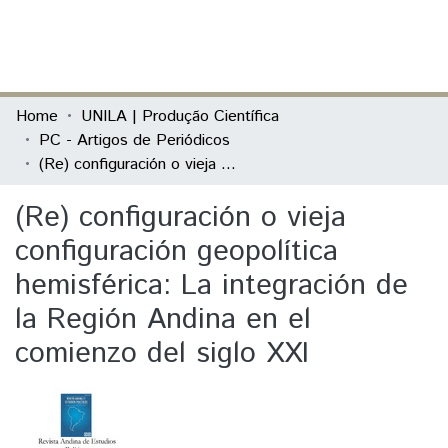
(current)
Log In
Communities & Collections
Home
UNILA | Produção Científica
PC - Artigos de Periódicos
All of DSpace
(Re) configuración o vieja configuración geopolítica hemisférica: La integración de la Región Andina en el comienzo del siglo XXI
Statistics
(Re) configuración o vieja
configuración geopolítica
hemisférica: La integración de
la Región Andina en el
comienzo del siglo XXI