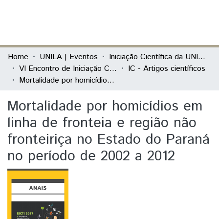
(current)
Log In
Communities & Collections
Home
UNILA | Eventos
Iniciação Científica da UNILA (IC)
VI Encontro de Iniciação Científica e II Encontro de Iniciação ao Desenvolvimento Tecnológico e Inovação
IC - Artigos científicos
All of DSpace
Mortalidade por homicídios em linha de fronteia e região não fronteiriça no Estado do Paraná no período de 2002 a 2012
Statistics
Mortalidade por homicídios em
linha de fronteia e região não
fronteiriça no Estado do Paraná
no período de 2002 a 2012