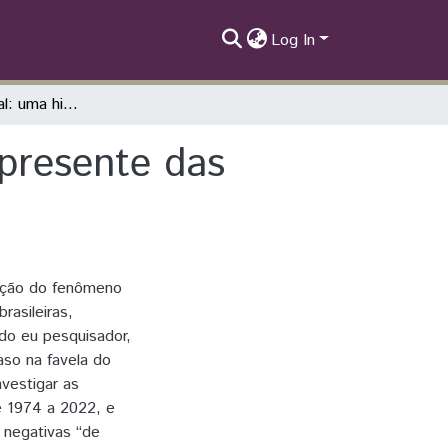
Log In
Racismo territorial: uma história do tempo presente das favelas brasileiras (1974-2022).
 presente das
gação do fenômeno
rasileiras,
 do eu pesquisador,
so na favela do
nvestigar as
 1974 a 2022, e
 negativas “de