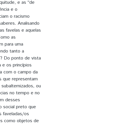
quitude, e as “de
ncia e o
ciam o racismo
 saberes. Analisando
as favelas e aquelas
Como as
em para uma
endo tanto a
al? Do ponto de vista
 e os princípios
loga com o campo da
ais que representam
s subalternizados, ou
ncias no tempo e no
lém desses
 social preto que
s faveladas/os
ais como objetos de