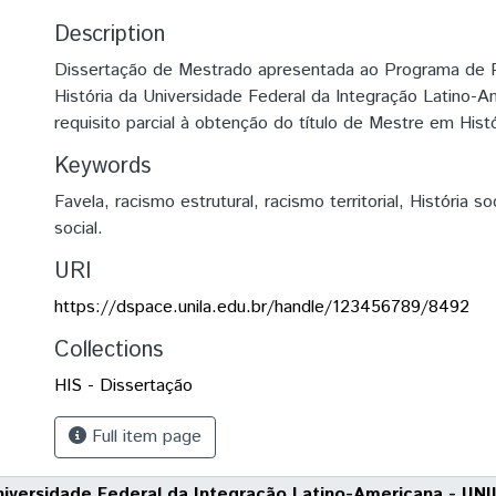
Description
Dissertação de Mestrado apresentada ao Programa de
História da Universidade Federal da Integração Latino-
requisito parcial à obtenção do título de Mestre em Histó
Keywords
Favela
,
racismo estrutural
,
racismo territorial
,
História soc
social.
URI
https://dspace.unila.edu.br/handle/123456789/8492
Collections
HIS - Dissertação
Full item page
niversidade Federal da Integração Latino-Americana - UNI