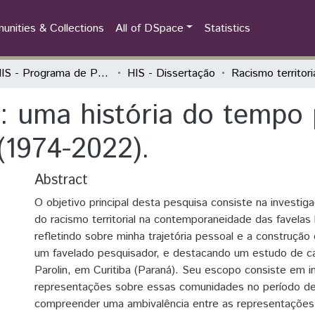
nities & Collections
All of DSpace
Statistics
PPGHIS - Programa de Pós-Graduação em História
HIS - Dissertação
l: uma história do tempo
 (1974-2022).
Abstract
O objetivo principal desta pesquisa consiste na investi
do racismo territorial na contemporaneidade das favelas b
refletindo sobre minha trajetória pessoal e a construção
um favelado pesquisador, e destacando um estudo de ca
Parolin, em Curitiba (Paraná). Seu escopo consiste em i
representações sobre essas comunidades no período de
compreender uma ambivalência entre as representações