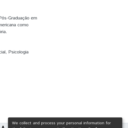
 Pós-Graduação em
Americana como
ria.
ial
,
Psicologia
We collect and process your personal information for
LA