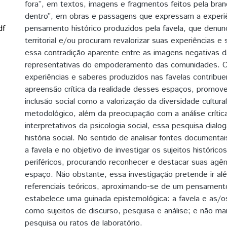
fora”, em textos, imagens e fragmentos feitos pela bran
dentro”, em obras e passagens que expressam a experiê
df
pensamento histórico produzidos pela favela, que denun
territorial e/ou procuram revalorizar suas experiências e
essa contradição aparente entre as imagens negativas d
representativas do empoderamento das comunidades. 
experiências e saberes produzidos nas favelas contribu
apreensão crítica da realidade desses espaços, promov
inclusão social como a valorização da diversidade cultur
metodológico, além da preocupação com a análise crítica
interpretativos da psicologia social, essa pesquisa dia
história social. No sentido de analisar fontes document
a favela e no objetivo de investigar os sujeitos histórico
periféricos, procurando reconhecer e destacar suas agê
espaço. Não obstante, essa investigação pretende ir a
referenciais teóricos, aproximando-se de um pensamento
estabelece uma guinada epistemológica: a favela e as/o
como sujeitos de discurso, pesquisa e análise; e não m
pesquisa ou ratos de laboratório.