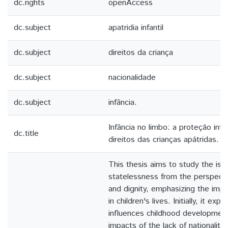
dc.rights
openAccess
dc.subject
apatridia infantil
dc.subject
direitos da criança
dc.subject
nacionalidade
dc.subject
infância.
Infância no limbo: a proteção inte
dc.title
direitos das crianças apátridas.
This thesis aims to study the iss
statelessness from the perspecti
and dignity, emphasizing the impo
in children's lives. Initially, it exp
influences childhood developmen
impacts of the lack of nationality 