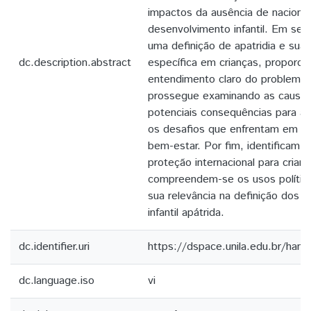
impactos da ausência de naciona
desenvolvimento infantil. Em seg
uma definição de apatridia e sua
dc.description.abstract
específica em crianças, proporc
entendimento claro do problema. 
prossegue examinando as causas 
potenciais consequências para as
os desafios que enfrentam em te
bem-estar. Por fim, identificam-s
proteção internacional para crianç
compreendem-se os usos polític
sua relevância na definição dos d
infantil apátrida.
dc.identifier.uri
https://dspace.unila.edu.br/ha
dc.language.iso
vi