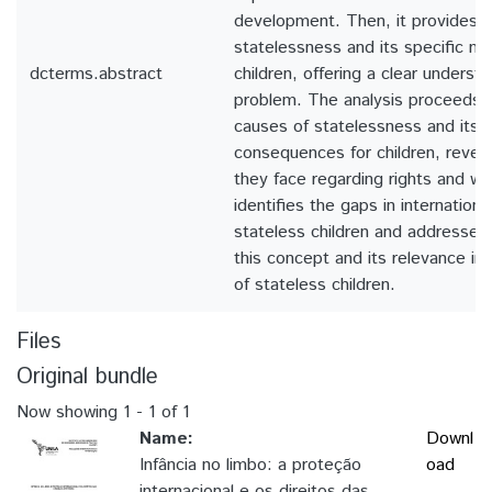
development. Then, it provides a 
statelessness and its specific man
dcterms.abstract
children, offering a clear underst
problem. The analysis proceeds 
causes of statelessness and its p
consequences for children, reveal
they face regarding rights and well
identifies the gaps in internationa
stateless children and addresses t
this concept and its relevance in 
of stateless children.
Files
Original bundle
Now showing
1 - 1 of 1
Name:
Downl
Infância no limbo: a proteção
oad
internacional e os direitos das