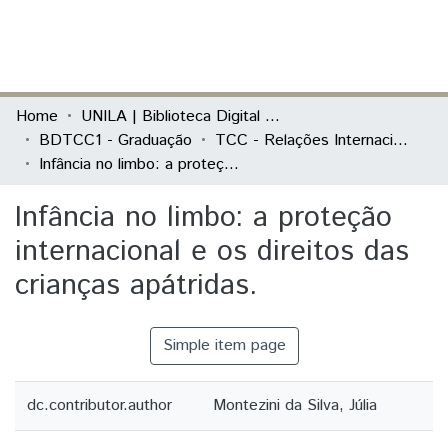
(current)
Log In
Communities & Collections
Home
UNILA | Biblioteca Digital de Trabalhos de Conclusão de Curso
BDTCC1 - Graduação
TCC - Relações Internacionais e Integração
All of DSpace
Infância no limbo: a proteção internacional e os direitos das crianças apátridas.
Statistics
Infância no limbo: a proteção
internacional e os direitos das
crianças apátridas.
Simple item page
dc.contributor.author
Montezini da Silva, Júlia