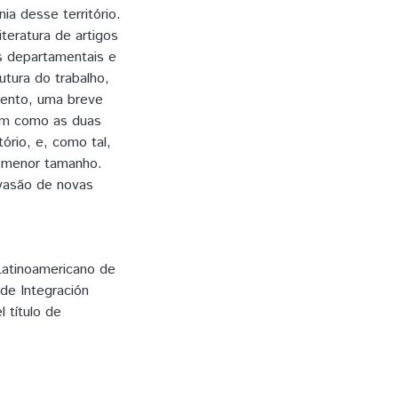
ia desse território.
iteratura de artigos
gs departamentais e
utura do trabalho,
mento, uma breve
 em como as duas
ório, e, como tal,
e menor tamanho.
vasão de novas
Latinoamericano de
 de Integración
l título de