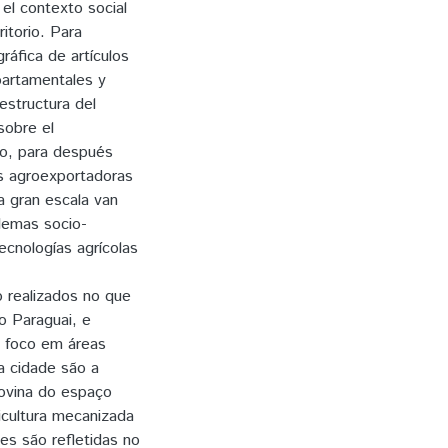
el contexto social
ritorio. Para
gráfica de artículos
partamentales y
estructura del
sobre el
mo, para después
s agroexportadoras
 a gran escala van
lemas socio-
ecnologías agrícolas
o realizados no que
do Paraguai, e
 foco em áreas
a cidade são a
bovina do espaço
ricultura mecanizada
es são refletidas no