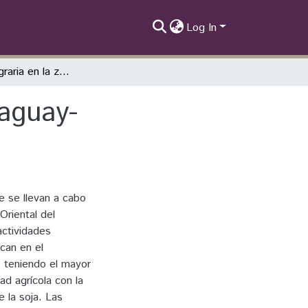
Log In
Estructura Agraria en la zona norte del Paraguay-Departamento de Concepción
raguay-
e se llevan a cabo
Oriental del
actividades
can en el
, teniendo el mayor
ad agrícola con la
e la soja. Las