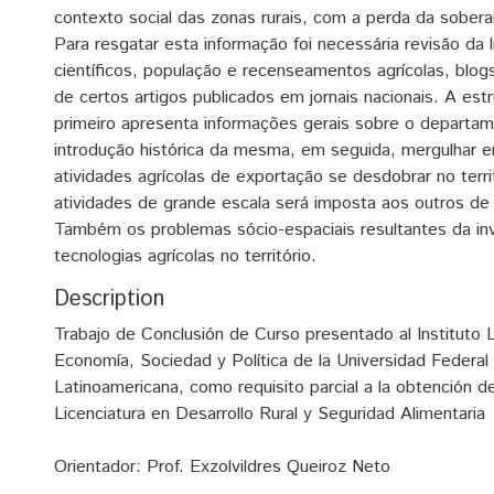
contexto social das zonas rurais, com a perda da soberan
Para resgatar esta informação foi necessária revisão da l
científicos, população e recenseamentos agrícolas, blo
de certos artigos publicados em jornais nacionais. A estr
primeiro apresenta informações gerais sobre o departa
introdução histórica da mesma, em seguida, mergulhar
atividades agrícolas de exportação se desdobrar no territ
atividades de grande escala será imposta aos outros d
Também os problemas sócio-espaciais resultantes da in
tecnologias agrícolas no território.
Description
Trabajo de Conclusión de Curso presentado al Instituto 
Economía, Sociedad y Política de la Universidad Federal
Latinoamericana, como requisito parcial a la obtención de
Licenciatura en Desarrollo Rural y Seguridad Alimentaria
Orientador: Prof. Exzolvildres Queiroz Neto