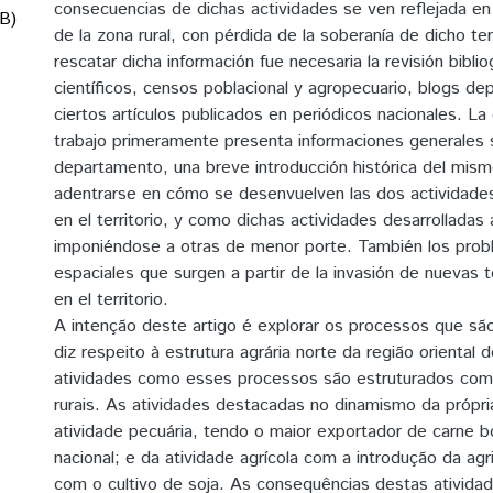
consecuencias de dichas actividades se ven reflejada en 
B)
de la zona rural, con pérdida de la soberanía de dicho ter
rescatar dicha información fue necesaria la revisión biblio
científicos, censos poblacional y agropecuario, blogs de
ciertos artículos publicados en periódicos nacionales. La 
trabajo primeramente presenta informaciones generales 
departamento, una breve introducción histórica del mis
adentrarse en cómo se desenvuelven las dos actividade
en el territorio, y como dichas actividades desarrolladas
imponiéndose a otras de menor porte. También los prob
espaciales que surgen a partir de la invasión de nuevas t
en el territorio.
A intenção deste artigo é explorar os processos que sã
diz respeito à estrutura agrária norte da região oriental 
atividades como esses processos são estruturados com
rurais. As atividades destacadas no dinamismo da própri
atividade pecuária, tendo o maior exportador de carne 
nacional; e da atividade agrícola com a introdução da ag
com o cultivo de soja. As consequências destas atividad