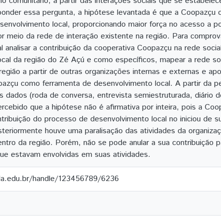
mo comunitário, a partir das interações sociais que se estabele
ponder essa pergunta, a hipótese levantada é que a Coopazçu c
envolvimento local, proporcionando maior força no acesso a pol
or meio da rede de interação existente na região. Para comprov
l analisar a contribuição da cooperativa Coopazçu na rede soci
ocal da região do Zé Açú e como específicos, mapear a rede s
 região a partir de outras organizações internas e externas e ap
pazçu como ferramenta de desenvolvimento local. A partir da 
os dados (roda de conversa, entrevista semiestruturada, diário
percebido que a hipótese não é afirmativa por inteira, pois a 
tribuição do processo de desenvolvimento local no iniciou de su
teriormente houve uma paralisação das atividades da organizaçã
entro da região. Porém, não se pode anular a sua contribuição pa
que estavam envolvidas em suas atividades.
ila.edu.br/handle/123456789/6236