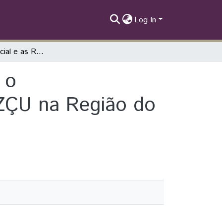
Log In
Organização Social e as Redes Sociais para o Desenvolvimento Local: o Caso da COOPAZÇU na Região do Zé Açu, Município de Parintins/AM
 o
ZÇU na Região do