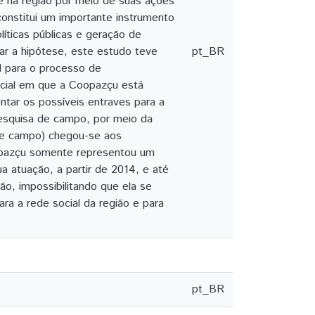
ce na região por meio de suas ações
onstitui um importante instrumento
íticas públicas e geração de
ar a hipótese, este estudo teve
pt_BR
al para o processo de
ocial em que a Coopazçu está
ontar os possíveis entraves para a
pesquisa de campo, por meio da
 de campo) chegou-se aos
Coopazçu somente representou um
a atuação, a partir de 2014, e até
o, impossibilitando que ela se
ra a rede social da região e para
pt_BR