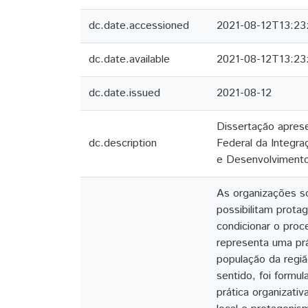
dc.date.accessioned
2021-08-12T13:23
dc.date.available
2021-08-12T13:23
dc.date.issued
2021-08-12
Dissertação apres
dc.description
Federal da Integra
e Desenvolviment
As organizações so
possibilitam prota
condicionar o pro
representa uma prá
população da regiã
sentido, foi formu
prática organizati