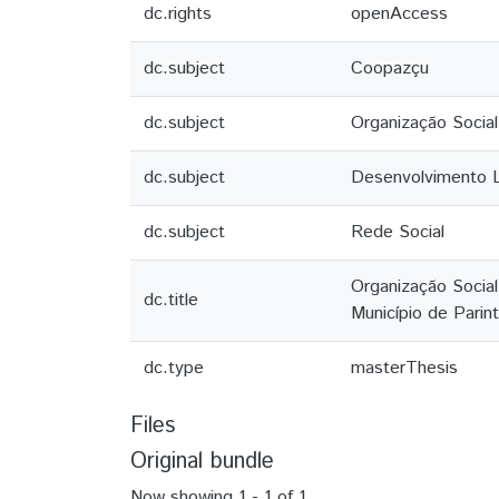
dc.rights
openAccess
dc.subject
Coopazçu
dc.subject
Organização Social
dc.subject
Desenvolvimento L
dc.subject
Rede Social
Organização Socia
dc.title
Município de Parin
dc.type
masterThesis
Files
Original bundle
Now showing
1 - 1 of 1