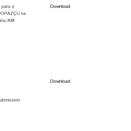
 para o
Download
COOPAZÇU na
tins/AM
Download
submission