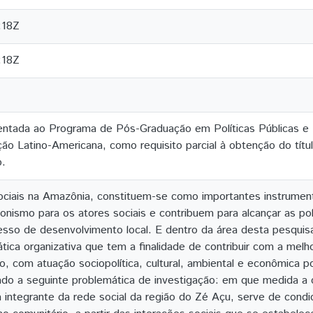
:18Z
:18Z
entada ao Programa de Pós-Graduação em Políticas Públicas e
ção Latino-Americana, como requisito parcial à obtenção do títu
o.
ciais na Amazônia, constituem-se como importantes instrument
gonismo para os atores sociais e contribuem para alcançar as pol
cesso de desenvolvimento local. E dentro da área desta pesqui
tica organizativa que tem a finalidade de contribuir com a melho
o, com atuação sociopolítica, cultural, ambiental e econômica 
lado a seguinte problemática de investigação: em que medida 
va integrante da rede social da região do Zé Açu, serve de cond