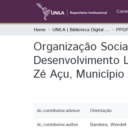
Commu
Home
UNILA | Biblioteca Digital de Dissertações e Teses
Organização Socia
Desenvolvimento 
Zé Açu, Município
dc.contributor.advisor
Orientação
dc.contributor.author
Bandeira, Wendell