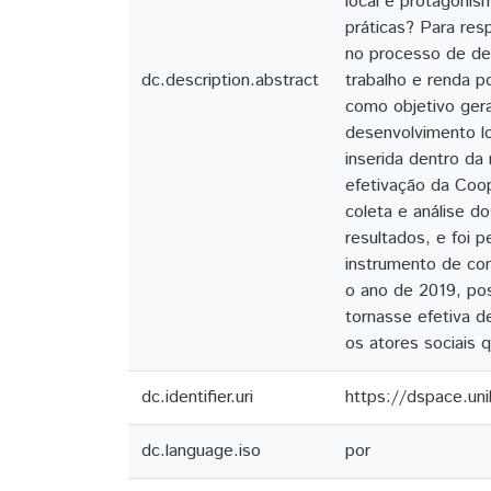
local e protagonis
práticas? Para res
no processo de des
dc.description.abstract
trabalho e renda p
como objetivo gera
desenvolvimento l
inserida dentro da
efetivação da Coo
coleta e análise d
resultados, e foi 
instrumento de con
o ano de 2019, pos
tornasse efetiva d
os atores sociais 
dc.identifier.uri
https://dspace.un
dc.language.iso
por