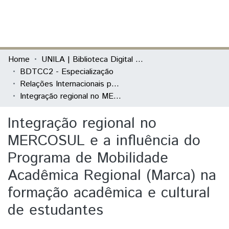
(current)
Log In
Communities & Collections
Home
UNILA | Biblioteca Digital de Trabalhos de Conclusão de Curso
BDTCC2 - Especialização
All of DSpace
Relações Internacionais para Docentes da Educação Básica
Integração regional no MERCOSUL e a influência do Programa de Mobilidade Acadêmica Regional (Marca) na formação acadêmica e cultural de estudantes
Statistics
Integração regional no
MERCOSUL e a influência do
Programa de Mobilidade
Acadêmica Regional (Marca) na
formação acadêmica e cultural
de estudantes