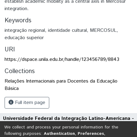
establish academic mobility as a central axis in Mercosur
integration.
Keywords
integração regional
,
identidade cultural
,
MERCOSUL
,
educação superior
URI
https://dspace.unila.edu.br/handle/123456789/8843
Collections
Relações Internacionais para Docentes da Educação
Básica
Full item page
Universidade Federal da Integração Latino-Americana -
UNILA
We collect and process your personal information for the
Avenida Tarquínio Joslin dos Santos, 1000 - Polo Universitário
following purposes:
Authentication, Preferences,