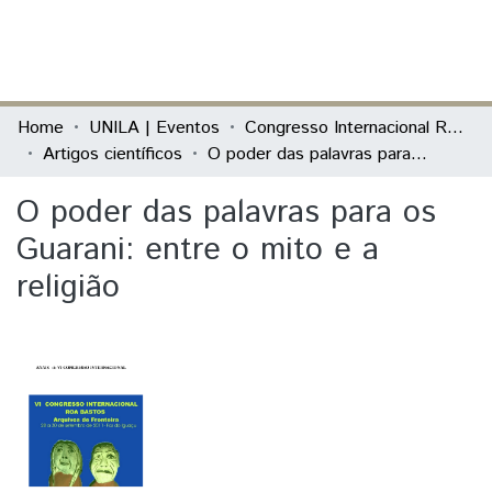
(current)
Log In
Communities & Collections
Home
UNILA | Eventos
Congresso Internacional Roa Bastos: arquivos de fronteira
Artigos científicos
O poder das palavras para os Guarani: entre o mito e a religião
All of DSpace
O poder das palavras para os
Statistics
Guarani: entre o mito e a
religião