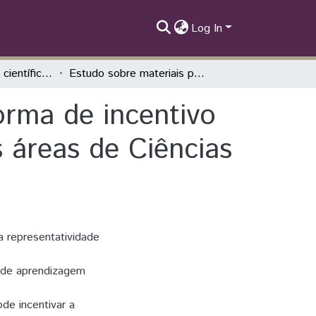
Log In
II SIEPE - Artigos científicos
Estudo sobre materiais poliméricos como forma de incentivo a entrada e a permanência de mulheres nas áreas de Ciências Exatas e Engenharias
orma de incentivo
 áreas de Ciências
 representatividade
 de aprendizagem
de incentivar a