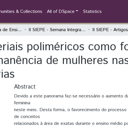
nities & Collections
All of DSpace
Statistics
Semana Integrada de Ensino, Pesquisa e Extensão (SIEPE)
II SIEPE - Semana Integrada de Ensino, Pesquisa e Extensão
riais poliméricos como f
manência de mulheres nas
ias
Abstract
Devido a este panorama faz-se necessário o aumento da
feminina
neste meio. Desta forma, o favorecimento do processo
de conceitos
relacionados à área de exatas durante o ensino médio po