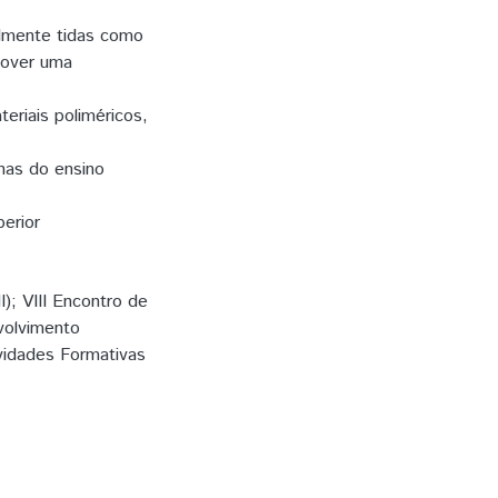
almente tidas como
mover uma
eriais poliméricos,
unas do ensino
perior
); VIII Encontro de
nvolvimento
vidades Formativas